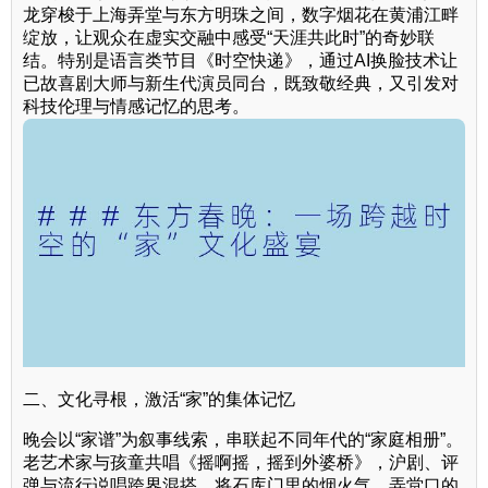
龙穿梭于上海弄堂与东方明珠之间，数字烟花在黄浦江畔
绽放，让观众在虚实交融中感受“天涯共此时”的奇妙联
结。特别是语言类节目《时空快递》，通过AI换脸技术让
已故喜剧大师与新生代演员同台，既致敬经典，又引发对
科技伦理与情感记忆的思考。
二、文化寻根，激活“家”的集体记忆
晚会以“家谱”为叙事线索，串联起不同年代的“家庭相册”。
老艺术家与孩童共唱《摇啊摇，摇到外婆桥》，沪剧、评
弹与流行说唱跨界混搭，将石库门里的烟火气、弄堂口的