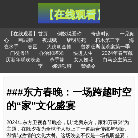
【在线观看】首页
倒数说爱你
奇迹时刻
一见倾
心
画罪师
夜城赋
黎明前死
朽木第三季
海
战水手
春困
大侠胡金铨
普罗旺斯谋杀案第一季
门徒粤语
乔治和塔米
快进人生
2024年春节藏
历新年联欢晚会
杀手壕
女人如花
白马公主第三
季
娜迦项链
禁婚令
###东方春晚：一场跨越时空
的“家”文化盛宴
2024年东方卫视春节晚会，以“龙腾东方，家和万事兴”为
主题，在除夕夜为全球华人献上了一道融合传统与创新、
温情与激情的文化大餐。这场晚会不仅是一场视听盛宴，