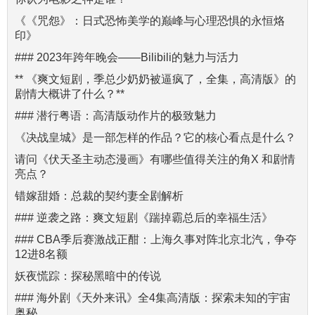
《《咒怨》：日式恐怖美学的巅峰与心理恐惧的永恒烙
印》
### 2023年跨年晚会——Bilibili的魅力与活力
** 《爽文短剧，季总少奶奶被逼疯了，全集，高清版》的
剧情大概讲了什么？**
### 潜行粤语：高清版动作片的极致魅力
《决战皇城》是一部怎样的作品？它的核心看点是什么？
请问《伏天圣主动态漫画》有哪些值得关注的角X 和剧情
亮点？
错嫁甜婚：总裁的契约妻全剧解析
### 逆袭之路：爽文短剧《踹掉霸总后的幸福生活》
### CBA季后赛激战正酣：上海久事对阵北京北汽，争夺
12进8名额
妖夜慌踪：探秘黑暗中的传说
### 海外剧《天外来讯》全4集高清版：探索未知的宇宙
奥秘