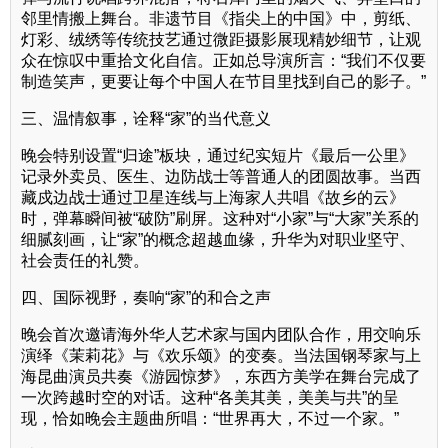
邻里情搬上舞台。非遗节目《指尖上的中国》中，剪纸、
灯彩、绒绣等传统技艺通过微距摄影展现精妙细节，让观
众在惊叹中重拾文化自信。正如总导演所言：“我们不仅要
制造笑声，更要让每个中国人在节目里找到自己的影子。”
三、温情叙事，诠释“家”的当代意义
晚会特别设置“归途”板块，通过纪实短片《最后一公里》
记录外卖员、医生、边防战士等普通人的团圆故事。当西
藏戍边战士通过卫星连线与上海家人共唱《故乡的云》
时，弹幕瞬间被“破防”刷屏。这种对“小家”与“大家”关系的
细腻刻画，让“家”的概念超越血缘，升华为对职业坚守、
社会责任的礼赞。
四、国际视野，奏响“家”的和合之声
晚会首次邀请海外华人艺术家与国内团队合作，用交响乐
演绎《茉莉花》与《欢乐颂》的变奏。当法国钢琴家与上
海昆曲演员共奏《游园惊梦》，东西方美学在舞台完成了
一次跨越时空的对话。这种“各美其美，美美与共”的呈
现，恰如晚会主题曲所唱：“世界再大，不过一个家。”