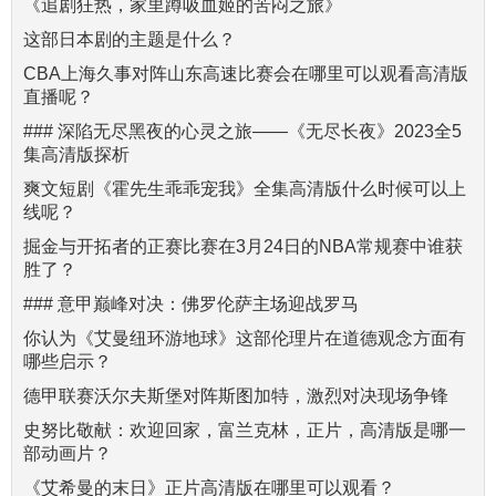
《追剧狂热，家里蹲吸血姬的苦闷之旅》
这部日本剧的主题是什么？
CBA上海久事对阵山东高速比赛会在哪里可以观看高清版
直播呢？
### 深陷无尽黑夜的心灵之旅——《无尽长夜》2023全5
集高清版探析
爽文短剧《霍先生乖乖宠我》全集高清版什么时候可以上
线呢？
掘金与开拓者的正赛比赛在3月24日的NBA常规赛中谁获
胜了？
### 意甲巅峰对决：佛罗伦萨主场迎战罗马
你认为《艾曼纽环游地球》这部伦理片在道德观念方面有
哪些启示？
德甲联赛沃尔夫斯堡对阵斯图加特，激烈对决现场争锋
史努比敬献：欢迎回家，富兰克林，正片，高清版是哪一
部动画片？
《艾希曼的末日》正片高清版在哪里可以观看？