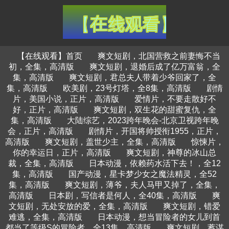
【在线观看】首页
爽文短剧，北国营救之前妻悔不当
初，全集，高清版
爽文短剧，退婚后成了亿万富翁，全
集，高清版
爽文短剧，君总夫人带着少爷回家了，全
集，高清版
欧美剧，23号灯塔，全8集，高清版
剧情
片，美国小说，正片，高清版
爱情片，不要走散好不
好，正片，高清版
爽文短剧，双生花的甜蜜复仇，全
集，高清版
大陆综艺，2023跨年晚会-北京卫视跨年晚
会，正片，高清版
剧情片，开国将帅授衔1955，正片，
高清版
爽文短剧，盖世少主，全集，高清版
惊悚片，
你的幸运日，正片，高清版
爽文短剧，神尊的冰山总
裁，全集，高清版
日本动漫，依赖药水活下去！，全12
集，高清版
国产动漫，星卡梦少女之魔法精灵，全52
集，高清版
爽文短剧，薄爷，夫人马甲又掉了，全集，
高清版
日本剧，写信者是何人，全40集，高清版
爽
文短剧，无处安放的爱，全集，高清版
爽文短剧，错爱
难逃，全集，高清版
日本动漫，想当冒险者的女儿到首
都当了等级S的冒险者，全13集，高清版
爽文短剧，蓄谋