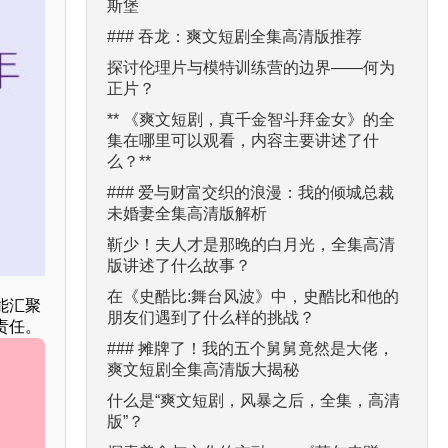
斯堡
### 吞龙：爽文短剧全集高清版推荐
探讨伦理片与模特训练营的边界——何为
正片？
** 《爽文短剧，真千金智斗拜金女》的全
集在哪里可以观看，内容主要讲述了什
么？**
### 爱与财富交织的浪漫：我的倾城总裁
未婚妻全集高清版解析
靳少！夫人才是那晚的白月光，全集高清
版讲述了什么故事？
在《史酷比:舞台风波》中，史酷比和他的
能汇聚
朋友们遇到了什么样的挑战？
责任。
### 摊牌了！我的五个舅舅竟然是大佬，
爽文短剧全集高清版大揭秘
什么是“爽文短剧，风暴之后，全集，高清
版”？