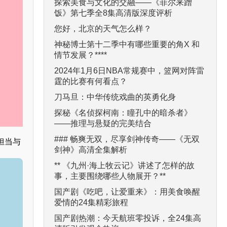
探索美食与文化的交融——《菲尔来蹭
饭》第七季全8集高清版深度评析
您好，北京的天气怎么样？
神秘博士第十二季中有哪些重要的角X 和
情节发展？****
2024年1月6日NBA常规赛中，篮网对阵雷
霆的比赛有何看点？
刀马旦：中华传统戏曲的英勇化身
探秘《名侦探柯南：瞳孔中的暗杀者》
——推理与悬疑的完美结合
### 畅爽无双，尽享剑神传奇——《无双
担当与
剑神》高清全集解析
** 《九州·海上牧云记》讲述了怎样的故
事，主要围绕哪些人物展开？**
国产剧《吃吧，让爱重来》：用美食唤醒
爱情的24集精彩旅程
国产剧热潮：今天航班零投诉，全24集高