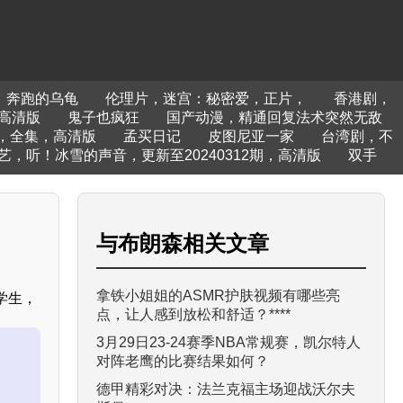
奔跑的乌龟
伦理片，迷宫：秘密爱，正片，
香港剧，
高清版
鬼子也疯狂
国产动漫，精通回复法术突然无敌
，全集，高清版
孟买日记
皮图尼亚一家
台湾剧，不
艺，听！冰雪的声音，更新至20240312期，高清版
双手
与
布朗森
相关文章
拿铁小姐姐的ASMR护肤视频有哪些亮
学生，
点，让人感到放松和舒适？****
3月29日23-24赛季NBA常规赛，凯尔特人
对阵老鹰的比赛结果如何？
德甲精彩对决：法兰克福主场迎战沃尔夫