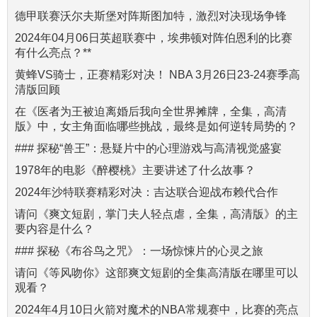
德甲联赛沃尔夫斯堡对阵斯图加特，激烈对决现场争锋
2024年04月06日英超联赛中，埃弗顿对阵伯恩利的比赛
有什么亮点？**
黄蜂VS骑士，正赛精彩对决！ NBA 3月26日23-24赛季高
清版回顾
在《医者为王被迫离婚后我向全世界摊牌，全集，高清
版》中，女主角面临哪些挑战，最终是如何逆转局势的？
### 探秘“兽王”：悬疑片中的心理游戏与高清视觉盛宴
1978年的电影《醉樱桃》主要讲述了什么故事？
2024年沙特联赛精彩对决：吉达联合迎战布赖代合作
请问《爽文短剧，掌门夫人轻点虐，全集，高清版》的主
要内容是什么？
### 探秘《布谷鸟之咒》：一场惊悚片的心灵之旅
请问《等风吻你》这部爽文短剧的全集高清版在哪里可以
观看？
2024年4月10日火箭对魔术的NBA常规赛中，比赛的亮点