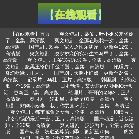
【在线观看】首页
爽文短剧，枭爷，叶小姐又来求婚
了，全集，高清版
爽文短剧，金莲在喂我一次，全集，
高清版
国产剧，欢喜一家人之快乐满屋，更新至12集，
高清版
爽文短剧，凌少娇宠的实习生掉马甲了，全集，
高清版
爽文短剧，王爷宠妃乐逍遥，全集，高清版
爽
文短剧，腹黑王爷的千金丫鬟，全集，高清版
伦理片，
奇幻孽缘，正片，
国产剧，天赐小红娘，更新至24集，
高清版
记录片，马杜，正片，高清版
韩国剧，幻像恋
歌，全16集，高清版
日本动漫，某大叔的VRMMO活动
记，更新至12集，高清版
伦理片，哥哥的老婆2，正片，
高清版
泰国剧，奴隶屋，更新至01集，高清版
爽文
短剧，财阀小娇妻：叔，你要宠坏我了！，全集，高清版
爽文短剧，都市咸鱼娶女帝，全集，高清版
剧情片，
弗洛伊德的最后一会，正片，高清版
国产动漫，近战法
师，全20集，高清版
爽文短剧，步步为上，全集，高清
版
国产动漫，妖道至尊第四季，更新至70集，
爽文
短剧，重生后成为亿万千金，全集，高清版