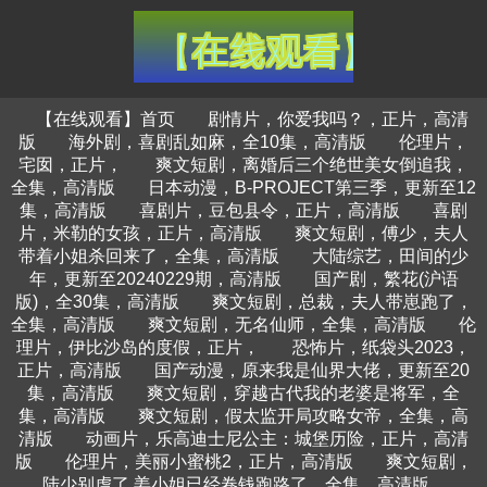
【在线观看】首页
剧情片，你爱我吗？，正片，高清
版
海外剧，喜剧乱如麻，全10集，高清版
伦理片，
宅囡，正片，
爽文短剧，离婚后三个绝世美女倒追我，
全集，高清版
日本动漫，B-PROJECT第三季，更新至12
集，高清版
喜剧片，豆包县令，正片，高清版
喜剧
片，米勒的女孩，正片，高清版
爽文短剧，傅少，夫人
带着小姐杀回来了，全集，高清版
大陆综艺，田间的少
年，更新至20240229期，高清版
国产剧，繁花(沪语
版)，全30集，高清版
爽文短剧，总裁，夫人带崽跑了，
全集，高清版
爽文短剧，无名仙师，全集，高清版
伦
理片，伊比沙岛的度假，正片，
恐怖片，纸袋头2023，
正片，高清版
国产动漫，原来我是仙界大佬，更新至20
集，高清版
爽文短剧，穿越古代我的老婆是将军，全
集，高清版
爽文短剧，假太监开局攻略女帝，全集，高
清版
动画片，乐高迪士尼公主：城堡历险，正片，高清
版
伦理片，美丽小蜜桃2，正片，高清版
爽文短剧，
陆少别虐了,姜小姐已经卷钱跑路了，全集，高清版