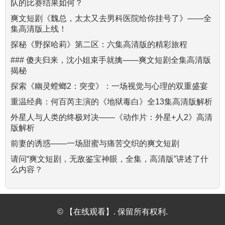
队的比赛结果如何？
爽文短剧《魏总，太太又去男科医院给你挂号了》——全
集高清版上线！
探秘《野探哈莉》第二区：六集高清版的精彩旅程
### 傻夫归来，沈小姐束手就擒——爽文短剧全集高清版
揭秘
探索《幽灵螳螂2：突变》：一场视觉与心理的双重盛宴
重温经典：何百芮主演的《地狱毒白》全13集高清版解析
外星人与人类的终极对决——《动作片：外星+人2》高清
版解析
前妻的诱惑——一场甜蜜与痛苦交织的爽文短剧
请问“爽文短剧，无敌鉴宝神眼，全集，高清版”讲述了什
么内容？
© 【在线观看】. 保留所有权利.