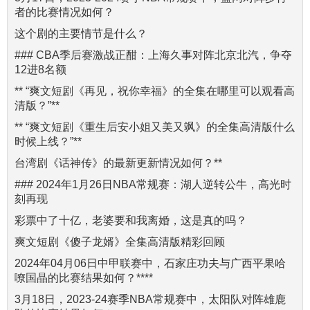
者的比赛情况如何？
这个剧的主要情节是什么？
### CBA季后赛激战正酣：上海久事对阵北京北汽，争夺
12进8名额
** “爽文短剧《再见，祝你幸福》的全集在哪里可以观看高
清版？”**
** “爽文短剧《重生后安小姐又美又飒》的全集高清版什么
时候上线？”**
台湾剧《话神传》的最新更新情况如何？**
### 2024年1月26日NBA常规赛：湖人逆转公牛，高光时
刻再现
彩票中了十亿，老婆要和我离婚，这是真的吗？
爽文短剧《傻子龙婿》全集高清版精彩回顾
2024年04月06日中甲联赛中，石家庄功夫与广西平果哈
嘹国晶的比赛结果如何？****
3月18日，2023-24赛季NBA常规赛中，太阳队对阵雄鹿