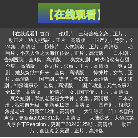
【在线观看】首页
伦理片，三级蔷薇之恋，正片，
动画片，功夫熊猫4，正片，高清版
国产剧，烈爱，全
24集，高清版
惊悚片，人偶新娘，正片，高清版
动
画片，小美人鱼之大海怪传说，正片，高清版
日本剧，
告别医院，全4集，高清版
爽文短剧，时少暗恋有点甜，
全集，高清版
喜剧片，波纹，正片，高清版
爽文短
剧，她从炼狱中归来，全集，高清版
惊悚片，女气，正
片，高清版
国产剧，染指，全27集，高清版
爽文短
剧，神探诡事录，全集，高清版
国产动漫，元气奇事2，
全12集，高清版
剧情片，女儿国前传，正片，高清版
爽文短剧，我的老婆是女武神，全集，高清版
日本动
漫，我独自升级，更新至12集，高清版
国产剧，相亲对
象是老板，更新至12集，高清版
大陆综艺，听！冰雪的
声音，更新至20240312期，高清版
大陆综艺，大侦探第
九季台下Reaction，更新至20240125期，高清版
动画
片，画江湖之天罡，正片，高清版