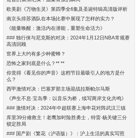
欧美剧《万物生灵》第四季全6集及圣诞特辑高清版评析
南京头排苏酒队在本场比赛中展现了怎样的实力？
《能量唤醒：激活内在潜能，重塑生命活力》
### 独行侠与尼克斯的对决：2024年1月12日NBA常规赛
高清回顾
世界上大约有多少种蜜蜂？
恐怖之家到底是什么？** **
你觉得《看见你的声音》这档节目最吸引人的地方是什
么？
西甲激情对决：巴塞罗那主场迎战拉斯帕尔马斯
《声生不息·宝岛季：以音乐为桥，续写两岸文化共鸣》
### 激情对决：2024年中超联赛上海申花对阵武汉三镇
库里39分难救主！老鹰加时险胜勇士，特雷·杨关键三分
锁定胜局
### 国产剧《繁花（沪语版）》：沪上生活的真实写照