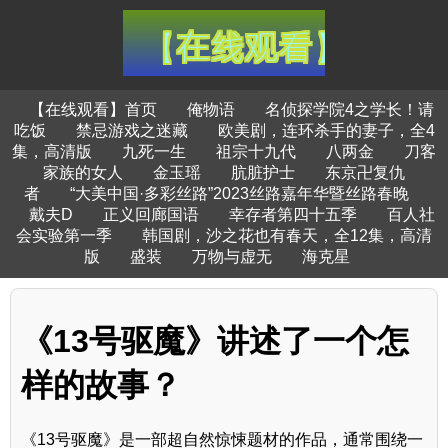
【在线观看】首页
俺物语
名侦探学院4之学长！请
吃饭
禁忌游戏之迷藏
欧美剧，连环杀手的妻子，全4
集，高清版
九死一生
祖宗十九代
八两金
刀客
家族的女人
金玉瑶
肮脏护士
东京卍复仇
者
“大美中国·多彩丝路”2023丝路嘉年华暨丝路春晚
戴夫D
正义回廊国语
幸存者第四十五季
百人社
会实验第一季
韩国剧，沙之花也有春天，全12集，高清
版
盛装
万物与虚无
海克星
《13号驱魔》讲述了一个怎
样的故事？
《13号驱魔》是一部超自然惊悚题材的作品，通常围绕一