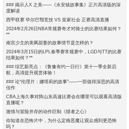
### 揭示人X 之美——《永安镇故事集》正片高清版的深
度解读
西甲联赛 毕尔巴鄂竞技 VS 皇家社会 正赛高清直播
2024年2月26日NBA常规赛奇才对骑士的比赛结果如何？
**
南宫少主的美飒甜妻的故事情节是怎样的？
2024年3月15日的LPL春季赛常规赛中，LGD与TT的比赛
结果如何？**
### 综艺新亮点：《鲁豫有约一日行》第十一季全新启
航，高清提升观赏体验！
### 论“伦理片：娜塔莉的故事”——一部值得深思的高清
佳作
CBA上海久事对阵山东高速比赛会在哪里可以观看高清版
直播呢？
激情与冒险并存的动作巨制《猎者之心》
你知道在恐怖片中，为什么定格恶魔让观众感到更恐怖
吗？