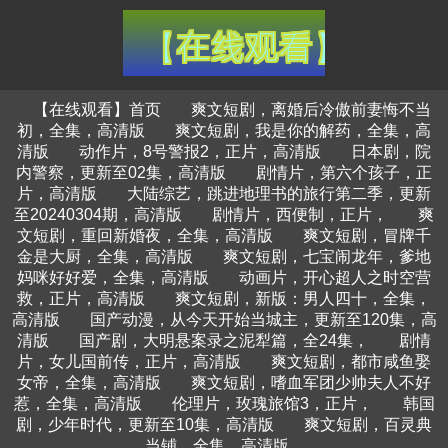
【在线观看】首页
爽文短剧，离婚后冷傲前妻悔不当
初，全集，高清版
爽文短剧，我是你的解药，全集，高
清版
动作片，8号警报2，正片，高清版
日本剧，院
内警察，更新至02集，高清版
剧情片，第六个孩子，正
片，高清版
大陆综艺，跳进地理书的旅行第二季，更新
至20240304期，高清版
剧情片，西便制，正片，
爽
文短剧，重回新婚夜，全集，高清版
爽文短剧，冒牌千
金是大厨，全集，高清版
爽文短剧，七宝闹龙年，爹地
妈咪好好爱，全集，高清版
动画片，开心超人之时空营
救，正片，高清版
爽文短剧，新版：男人四十，全集，
高清版
国产动漫，从今天开始当城主，更新至120集，高
清版
国产剧，大明悬案录之泥犁篇，全24集，
剧情
片，女儿国前传，正片，高清版
爽文短剧，都市咸鱼娶
女帝，全集，高清版
爽文短剧，嗜血军团少帅夫人不好
惹，全集，高清版
伦理片，玫瑰旅馆3，正片，
韩国
剧，少年时代，更新至10集，高清版
爽文短剧，百灵典
当铺，全集，高清版