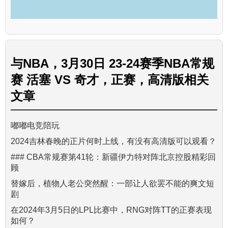
与
NBA，3月30日 23-24赛季NBA常规
赛 活塞 VS 奇才，正赛，高清版
相关
文章
嘟嘟电竞陪玩
2024吉林春晚的正片何时上线，有没有高清版可以观看？
### CBA常规赛第41轮：新疆伊力特对阵北京控股精彩回
顾
替嫁后，植物人老公突然醒：一部让人欲罢不能的爽文短
剧
在2024年3月5日的LPL比赛中，RNG对阵TT的正赛表现
如何？