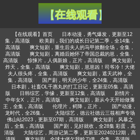
【在线观看】首页
日本动漫，勇气爆发，更新至12
集，高清版
欧美剧，我们的成长日记第二季，全14集，
高清版
爽文短剧，重生后夫人的马甲掀翻全场，全集，
高清版
爽文短剧，离婚后她怀了帝国总裁的崽，全集，
高清版
惊悚片，人偶新娘，正片，高清版
爽文短剧，
炸天，全集，高清版
爽文短剧，崽崽凶！司爷冷！大佬
夫人很头疼，全集，高清版
爽文短剧，遮天武神，全
集，高清版
国产剧，明天的少年，全24集，高清版
日本剧，社畜OL千惠丸的打工日记，更新至05集，高清
版
日韩综艺，学缘，更新至12集，高清版
剧情片，
中年女X ，正片，高清版
爽文短剧，新从今天开始做藩
王，全集，高清版
伦理片，鳄降，正片，
国产动漫，
龙时代，全26集，
大陆综艺，德云社德云三筱相声专场
佛山站2023，更新至07期，高清版
爽文短剧，风暴之
后，全集，高清版
国产剧，见好就收，全28集 彩蛋，高
清版
大陆综艺，周游记第二季，更新至20240212期，高
清版
爽文短剧，全球大佬欠我赊刀债，全集，高清版