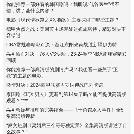
你能推荐一部好看的韩国剧吗？我听说“低谷医生”很不
错，讲了些什么内容？
电影《现代情欲篇之XX 档案》主要探讨了哪些主题？
德甲焦点之战：美因茨主场迎战达姆施塔特，精彩对决不
容错过！
CBA常规赛精彩对决：浙江东阳光药战胜新疆伊力特
### 热血对决！76人VS快船，23-24赛季NBA常规赛精彩
回顾
你能推荐一部高清版的剧情片吗？我想看一些关于“正
欲”的主题的电影。
激情对决：2024西甲联赛吉罗纳迎战巴列卡诺
泰国剧《玩X 男人》更新到第14集了吗？能否提供高清版
观看？****
### 悬疑与推理的完美结合——《十角馆杀人事件》全5
集高清版评析
“爽文短剧《离婚后三个哥哥独宠我》全集高清版讲述了什
么故事？”