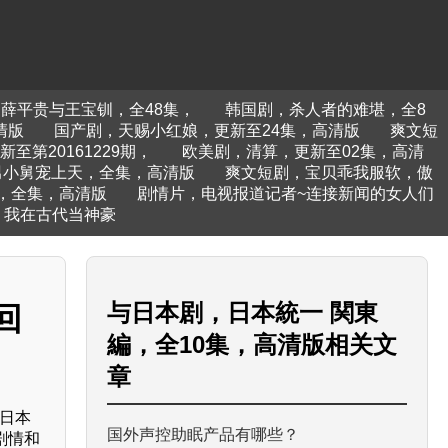
薛平贵与王宝钏，全48集，
韩国剧，杀人者的难堪，全8
清版
国产剧，天赐小红娘，更新至24集，高清版
爽文短
至第20161229期，
欧美剧，清算，更新至02集，高清
男小舅宠上天，全集，高清版
爽文短剧，宝贝乖我服软，傲
，全集，高清版
剧情片，电视报道记者~连接新闻的女人们
，我在古代当神豪
与
日本剧，日本統一 関東
回
編，全10集，高清版
相关文
章
日本
国外声控助眠产品有哪些？
剧情和