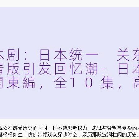
观众在感受历史的同时，也不禁思考权力、忠诚与背叛等复杂的人
都栩栩如生，仿佛带领观众穿越时空，亲历那段波澜壮阔的历史