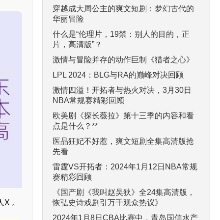
穿越成大周公主的爽文短剧：梦幻古代的
华丽冒险
什么是“伦理片，19禁：别人的目的，正
片，高清版”？
激情与冒险并存的动作巨制《猎者之心》
LPL 2024：BLG与RA的巅峰对决回顾
激情四溢！开拓者与热火对决，3月30日
NBA常规赛精彩回顾
欧美剧《探长薇拉》第十三季的内容和看
点是什么？**
医品狂妃不好惹，爽文短剧全集高清版抢
先看
雷霆VS开拓者：2024年1月12日NBA常规
赛精彩回顾
《国产剧《我叫赵吴狄》全24集高清版，
恢弘史诗戏剧引万千观众热议》
X 。
。
2024年1月8日CBA比赛中，青岛国信水产