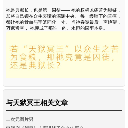
祂是典狱长，也是第一囚徒—— 祂的权柄以痛苦为锁链，
却将自己锁在众生哀嚎的深渊中央。 每一缕咽下的苦痛，
都让祂的骨血与牢笼同化一寸。 当祂吞噬最后一声绝望，
万狱皆空， 祂便成了那唯一的、永恒的囚牢本身。
与
天狱冥王
相关文章
二次元图片男