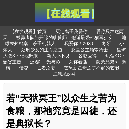
【在线观看】首页
买定离手我爱你
爱你只在这两
天
被勇者队伍开除的驯兽师，邂逅最强种猫耳少女
地
球未知档案：杀手机器人
我爱你！2023
毒牙
小
矮人
处刑少女的生存之道
惑星公主蜥蜴骑士
星球
大战3：绝地归来
新大小不良
各取应得
玩命KO：
曼谷重击
还魂2：光与影
为你着迷
废柴兄弟5：泰
爽
错嫁
亡者之妻
芒果新星班之了不起的艺能
江湖龙虎斗
若“天狱冥王”以众生之苦为
食粮，那祂究竟是囚徒，还
是典狱长？