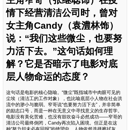
主角窄哥（张继聪饰）在疫
情下经营清洁公司时，曾对
女主角Candy（袁澧林饰）
说：“我们这些微尘，也要努
力活下去。”这句话如何理
解？它是否暗示了电影对底
层人物命运的态度？
这句话是电影的核心隐喻。“微尘”既指城市中肉眼可见的
尘埃（清洁工的工作对象），也比喻底层小人物在社会洪
流中的渺小与脆弱。窄哥说“也要努力活下去”，并非简单
的励志口号，而是一种在无意义中寻找意义的生存哲学。
电影没有美化苦难，也没有鼓吹奋斗必然成功——窄哥的
清洁公司最终倒闭，Candy再次陷入困境。但正是在这
种“努力却未必有回报”的绝望中，人物依然选择擦拭灰