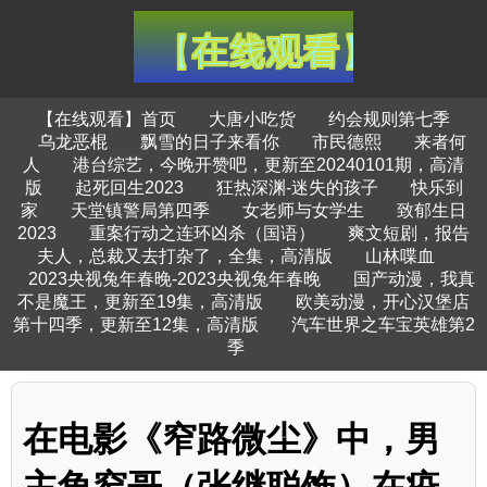
【在线观看】首页
大唐小吃货
约会规则第七季
乌龙恶棍
飘雪的日子来看你
市民德熙
来者何
人
港台综艺，今晚开赞吧，更新至20240101期，高清
版
起死回生2023
狂热深渊-迷失的孩子
快乐到
家
天堂镇警局第四季
女老师与女学生
致郁生日
2023
重案行动之连环凶杀（国语）
爽文短剧，报告
夫人，总裁又去打杂了，全集，高清版
山林喋血
2023央视兔年春晚-2023央视兔年春晚
国产动漫，我真
不是魔王，更新至19集，高清版
欧美动漫，开心汉堡店
第十四季，更新至12集，高清版
汽车世界之车宝英雄第2
季
在电影《窄路微尘》中，男