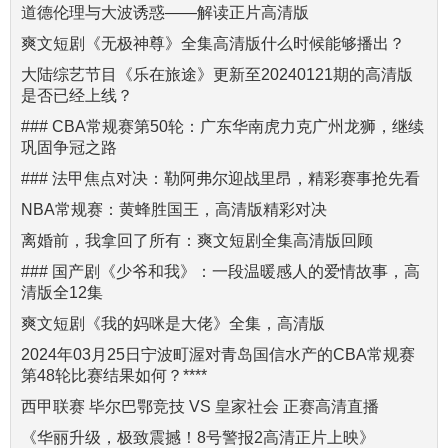
道德伦理与大波诱惑——解读正片高清版
爽文短剧《无极神尊》全集高清版什么时候能够播出？
大陆综艺节目《乐在旅途》更新至20240121期的高清版
是否已经上线？
### CBA常规赛第50轮：广东华南虎力克广州龙狮，继续
巩固争冠之路
### 法甲焦点对决：勒阿弗尔迎战里昂，精彩赛事抢先看
NBA常规赛：黄蜂胜国王，高清版精彩对决
离婚前，我拿回了所有：爽文短剧全集高清版回顾
### 国产剧《少爷和我》：一段温暖感人的爱情故事，高
清版全12集
爽文短剧《我的妈咪是大佬》全集，高清版
2024年03月25日宁波町渥对青岛国信水产的CBA常规赛
第48轮比赛结果如何？****
西甲联赛 毕尔巴鄂竞技 VS 皇家社会 正赛高清直播
《华丽升级，极致震撼！8号警报2高清正片上映》