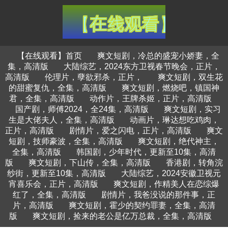
【在线观看】首页
爽文短剧，冷总的盛宠小娇妻，全
集，高清版
大陆综艺，2024东方卫视春节晚会，正片，
高清版
伦理片，孽欲邪杀，正片，
爽文短剧，双生花
的甜蜜复仇，全集，高清版
爽文短剧，燃烧吧，镇国神
君，全集，高清版
动作片，王牌杀姬，正片，高清版
国产剧，师傅2024，全24集，高清版
爽文短剧，实习
生是大佬夫人，全集，高清版
动画片，琳达想吃鸡肉，
正片，高清版
剧情片，爱之闪电，正片，高清版
爽文
短剧，技师豪波，全集，高清版
爽文短剧，绝代神主，
全集，高清版
韩国剧，少年时代，更新至10集，高清
版
爽文短剧，下山传，全集，高清版
香港剧，转角浣
纱街，更新至10集，高清版
大陆综艺，2024安徽卫视元
宵喜乐会，正片，高清版
爽文短剧，作精美人在恋综爆
红了，全集，高清版
剧情片，我爸没说的那件事，正
片，高清版
爽文短剧，霍少的契约罪妻，全集，高清
版
爽文短剧，捡来的老公是亿万总裁，全集，高清版