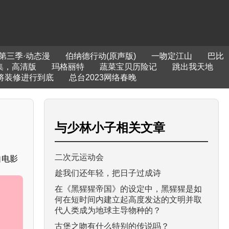
第三季·动态漫
伯纳德行动(原声版)
一吻定江山
巴比
集，高清版
玛格丽特
蔬菜宝贝历险记
跳出我天地
将装修进行到底
总台2023网络春晚
与
少林小子
相关文章
二次元运动会
自电影
趁我们还年轻，把日子过成诗
在《黑猩猩帝国》的设定中，黑猩猩是如
何在短时间内建立起高度发达的文明并取
代人类成为地球主导物种的？
古堡之吻有什么特别的传说吗？