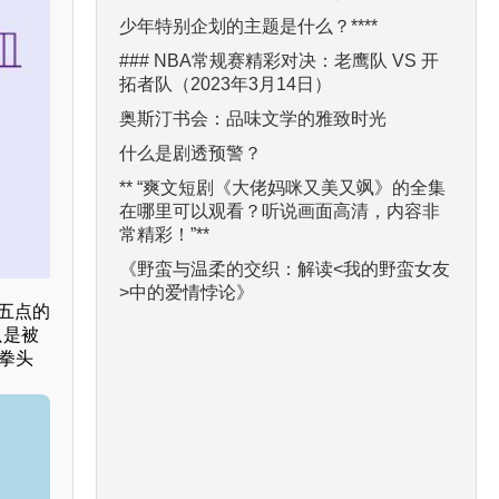
少年特别企划的主题是什么？****
### NBA常规赛精彩对决：老鹰队 VS 开
拓者队（2023年3月14日）
奥斯汀书会：品味文学的雅致时光
什么是剧透预警？
** “爽文短剧《大佬妈咪又美又飒》的全集
在哪里可以观看？听说画面高清，内容非
常精彩！”**
《野蛮与温柔的交织：解读<我的野蛮女友
>中的爱情悖论》
五点的
只是被
拳头