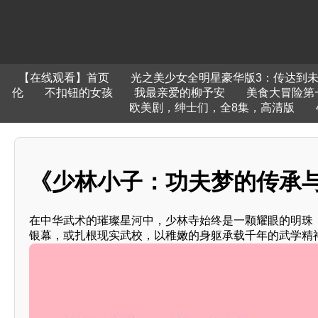
【在线观看】首页
光之美少女全明星豪华版3：传达到
伦
不扣钮的女孩
我最亲爱的柳予安
美食大冒险第
欧美剧，绅士们，全8集，高清版
《少林小子：功夫梦的传承
在中华武术的璀璨星河中，少林寺始终是一颗耀眼的明珠，
银幕，或扎根现实武校，以稚嫩的身躯承载千年的武学精