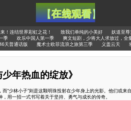
未来！连结世界彩虹之花！
致我们单纯的小美好
妖道至尊
一季
欢乐中国人第一季
爽文短剧，少将大人求放过，全
46天普通话版
魔术士欧菲流浪之旅第三季
义盖云天
与少年热血的绽放》
而“少林小子”则是这颗明珠投射在少年身上的光影。他们或来
神，用一招一式书写着关于坚持、勇气与成长的传奇。