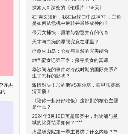
探索人X 深处的《伦理片：58天》
在“爽文短剧，我在巨蛇口中成神”中，主角
是如何从危机中逆转并最终成神的？
带刀女捕快：勇敢与智慧并存的传奇
天才与白痴的界限究竟在哪里？
疗愈火山岛：心灵与自然的完美结合
### 蜜食记第三季：探寻美食的真谛
华沙间谍的事件对冷战时期的国际关系产
生了怎样的影响？
激情对决！加的斯VS塞尔塔，西甲联赛高
李连杰
清直播！
化内
《陪你一起好好吃饭》这部剧的核心主题
是什么？
2024年3月10日英超联赛中，利物浦与曼
城的比赛结果如何？****
火星研究院第一季主要讲了什么内容？**