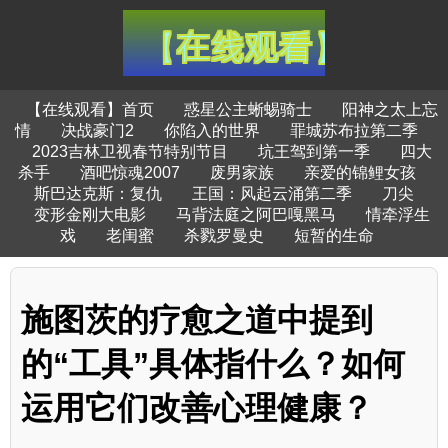
【在线观看】首页
惑星公主蜥蜴骑士
阳神之太上忘
情
决战豪门2
你陷入的世界
罪城苏布拉第二季
2023吉林卫视春节特别节目
坑王驾到第一季
四大
杀手
酒吧惊魂2007
废男家族
亲爱的锦鲤女孩
斯巴达克斯：复仇
王国：风起云涌第二季
刀尖
变形金刚大电影
马背法庭之阿巴嘎黑马
情牵浮生
戏
老闺蜜
杀戮罗曼史
短暂的生命
施图茨的疗愈之道中提到
的“工具”具体指什么？如何
运用它们改善心理健康？