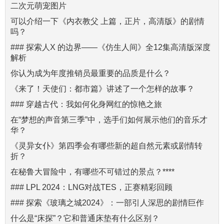
二次元萌宠图片
可以介绍一下《内衣教父 上篇，正片，高清版》的剧情
吗？
### 探索人X 的边界——《仿生人间》全12集高清版深度
解析
你认为成为年度推销员最重要的品质是什么？
《来了！天使们：都市篇》讲述了一个怎样的故事？
### 穿越古代：我如何化身网红的惊艳之旅
在“梦想的声音第三季”中，选手们如何展示他们的音乐才
华？
《灵异女仆》第四季会有哪些新的超自然元素或剧情转
折？
在秘鲁大冒险中，有哪些不可错过的景点？****
### LPL 2024：LNG对战TES，正赛精彩回顾
### 探索《玻璃之城2024》：一部引人深思的剧情巨作
什么是“床探”？它和普通床垫有什么区别？