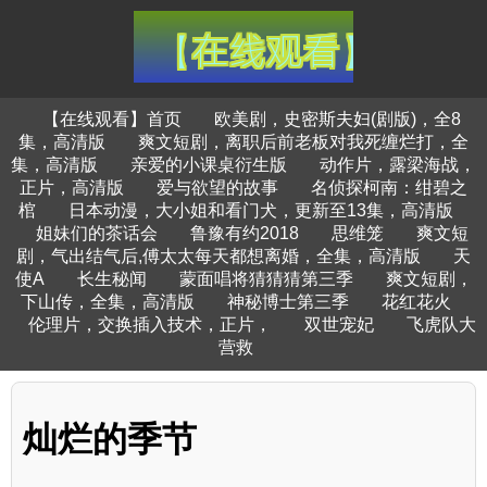
【在线观看】首页
欧美剧，史密斯夫妇(剧版)，全8
集，高清版
爽文短剧，离职后前老板对我死缠烂打，全
集，高清版
亲爱的小课桌衍生版
动作片，露梁海战，
正片，高清版
爱与欲望的故事
名侦探柯南：绀碧之
棺
日本动漫，大小姐和看门犬，更新至13集，高清版
姐妹们的茶话会
鲁豫有约2018
思维笼
爽文短
剧，气出结气后,傅太太每天都想离婚，全集，高清版
天
使A
长生秘闻
蒙面唱将猜猜猜第三季
爽文短剧，
下山传，全集，高清版
神秘博士第三季
花红花火
伦理片，交换插入技术，正片，
双世宠妃
飞虎队大
营救
灿烂的季节