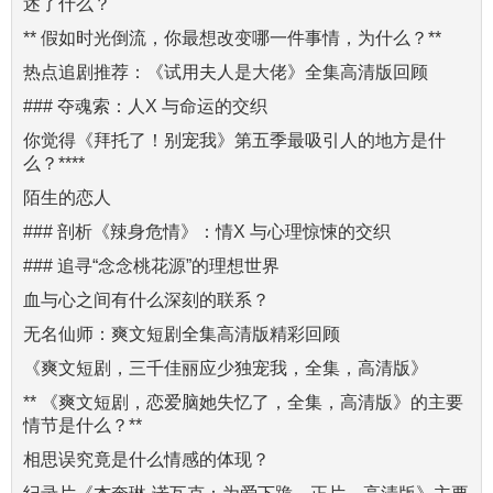
述了什么？
** 假如时光倒流，你最想改变哪一件事情，为什么？**
热点追剧推荐：《试用夫人是大佬》全集高清版回顾
### 夺魂索：人X 与命运的交织
你觉得《拜托了！别宠我》第五季最吸引人的地方是什
么？****
陌生的恋人
### 剖析《辣身危情》：情X 与心理惊悚的交织
### 追寻“念念桃花源”的理想世界
血与心之间有什么深刻的联系？
无名仙师：爽文短剧全集高清版精彩回顾
《爽文短剧，三千佳丽应少独宠我，全集，高清版》
** 《爽文短剧，恋爱脑她失忆了，全集，高清版》的主要
情节是什么？**
相思误究竟是什么情感的体现？