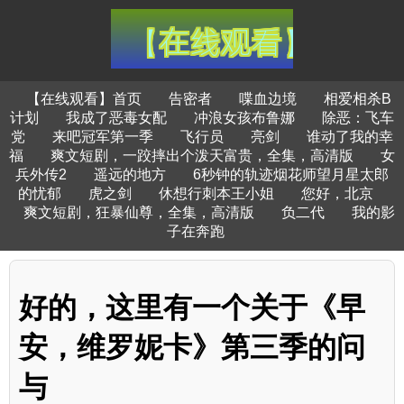
【在线观看】首页
告密者
喋血边境
相爱相杀B
计划
我成了恶毒女配
冲浪女孩布鲁娜
除恶：飞车
党
来吧冠军第一季
飞行员
亮剑
谁动了我的幸
福
爽文短剧，一跤摔出个泼天富贵，全集，高清版
女
兵外传2
遥远的地方
6秒钟的轨迹烟花师望月星太郎
的忧郁
虎之剑
休想行刺本王小姐
您好，北京
爽文短剧，狂暴仙尊，全集，高清版
负二代
我的影
子在奔跑
好的，这里有一个关于《早
安，维罗妮卡》第三季的问
与