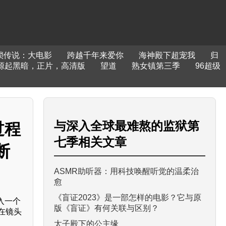
琐传说：大电影
跨越千年来爱你
海神殿下超宠我
归
源起黑暗，正片，高清版
望道
熟女镇第三季
96超级
与
深入全球最难熬的监狱第
过程
七季
相关文章
断
ASMR助听器：用科技唤醒听觉的温柔治
愈
《盲证2023》是一部怎样的电影？它与原
入一个
版《盲证》有何关联与区别？
在镜头
太子殿下的公主缘