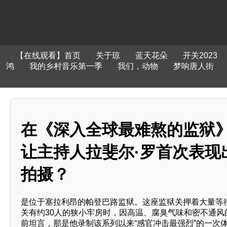
【在线观看】首页
关于琼
蓝天花朵
开关2023
鸿
我的乡村音乐第一季
我们，动物
梦响唐人街
在《深入全球最难熬的监狱
让主持人拉斐尔·罗首次表现
拍摄？
是位于塞拉利昂的帕登巴路监狱。这座监狱关押着大量等
关有约30人的狭小牢房时，因高温、腐臭气味和密不通
前坦言，那是他录制该系列以来“感官冲击最强烈”的一次