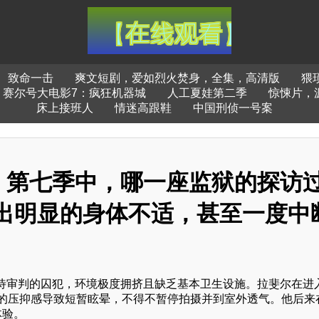
致命一击
爽文短剧，爱如烈火焚身，全集，高清版
猥
赛尔号大电影7：疯狂机器城
人工夏娃第二季
惊悚片，
床上接班人
情迷高跟鞋
中国刑侦一号案
》第七季中，哪一座监狱的探访
出明显的身体不适，甚至一度中
待审判的囚犯，环境极度拥挤且缺乏基本卫生设施。拉斐尔在进
风的压抑感导致短暂眩晕，不得不暂停拍摄并到室外透气。他后来
体验。