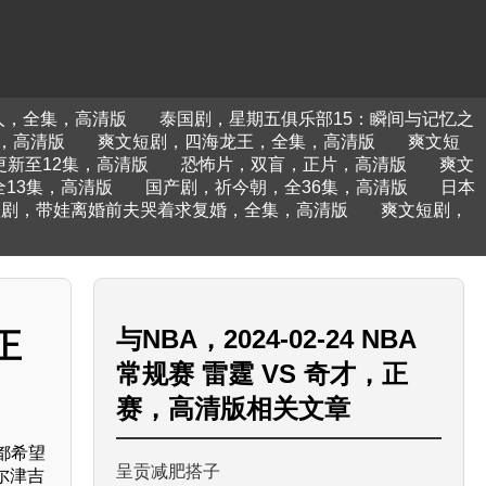
人，全集，高清版
泰国剧，星期五俱乐部15：瞬间与记忆之
，高清版
爽文短剧，四海龙王，全集，高清版
爽文短
新至12集，高清版
恐怖片，双盲，正片，高清版
爽文
13集，高清版
国产剧，祈今朝，全36集，高清版
日本
短剧，带娃离婚前夫哭着求复婚，全集，高清版
爽文短剧，
与
NBA，2024-02-24 NBA
正
常规赛 雷霆 VS 奇才，正
赛，高清版
相关文章
都希望
呈贡减肥搭子
尔津吉