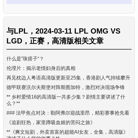
与
LPL，2024-03-11 LPL OMG VS
LGD，正赛，高清版
相关文章
什么是”珠搭子“？
伦理片：揭示老情妇身后的真相
再见枕边人粤语高清版更新至25集，香港剧人气持续攀升
德甲联赛沃尔夫斯堡对阵斯图加特，激烈对决现场争锋
** 乡村爱情16的高清版一共多少集？剧情主要讲述了什
么？**
### 法甲焦点对决：勒阿弗尔迎战里昂，精彩赛事抢先看
《追剧狂热，家里蹲吸血姬的苦闷之旅》
**《爽文短剧，外卖首富的超能AI女友，全集，高清版》