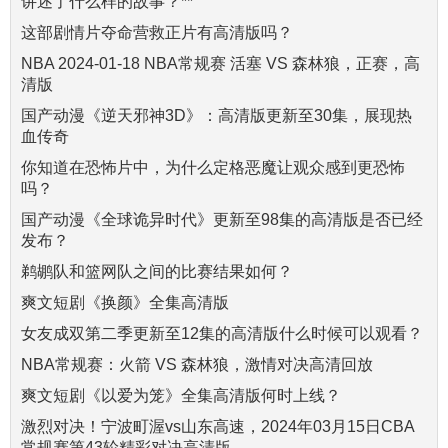
讲述了什么样的故事？**
这部剧情片夺命营救正片有高清版吗？
NBA 2024-01-18 NBA常规赛 活塞 VS 森林狼，正赛，高
清版
国产动漫《逆天邪神3D》：高清版更新至30集，展现热
血传奇
你知道在恐怖片中，为什么定格恶魔让观众感到更恐怖
吗？
国产动漫《全球诡异时代》更新至98集的高清版是否已经
发布？
鹈鹕队和篮网队之间的比赛结果如何？
爽文短剧《换颜》全集高清版
女友成双第二季更新至12集的高清版什么时候可以观看？
NBA常规赛：火箭 VS 森林狼，激情对决高清回放
爽文短剧《以爱为笼》全集高清版何时上线？
激烈对决！宁波町渥vs山东高速，2024年03月15日CBA
常规赛第43轮精彩对决高清版