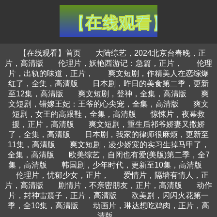
【在线观看】首页
大陆综艺，2024北京台春晚，正
片，高清版
伦理片，妖艳西游记：急篇，正片，
伦理
片，出轨的味道，正片，
爽文短剧，作精美人在恋综爆
红了，全集，高清版
日本剧，昨日的美食第二季，更新
至12集，高清版
爽文短剧，登神，全集，高清版
爽
文短剧，错嫁王妃：王爷的心尖宠，全集，高清版
爽文
短剧，女王的高跟鞋，全集，高清版
惊悚片，夜幕救
援，正片，高清版
爽文短剧，重生后祁爷娇妻又撒娇
了，全集，高清版
日本剧，我家的律师很麻烦，更新至
11集，高清版
爽文短剧，凌少娇宠的实习生掉马甲了，
全集，高清版
欧美综艺，自闭也有爱(美版)第二季，全7
集，高清版
韩国剧，少年时代，更新至10集，高清版
伦理片，忧郁少女，正片，
爱情片，隔墙有情人，正
片，高清版
剧情片，不亲密朋友，正片，高清版
动作
片，封神雷震子，正片，高清版
欧美剧，闪闪火花第一
季，全10集，高清版
动画片，琳达想吃鸡肉，正片，高
清版