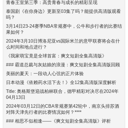
青春王室第三季：高贵青春与成长的精彩呈现
泰国剧《在你身边》更新至03集了吗？能提供高清版观看
吗？
3月14日23-24赛季NBA常规赛中，公牛和步行者的比赛结
果如何？
2024年3月10日博洛尼亚vs国际米兰的意甲联赛将会在什
么时间和地点进行？
《我家萌宝竟是全球首富：爽文短剧全集高清版》
### 霸道总裁与灰姑娘的浪漫：爽文短剧全集高清版回顾
美丽的夏天：一段动人心弦的正片体验
日本动漫《依赖药水活下去！》全12集高清版深度解析
Title: 奥格斯堡迎战柏林联合，德甲精彩对决尽在2024年
04月13日
2024年03月12日的CBA常规赛第42轮中，南京头排苏酒
对阵天津先行者的比赛情况如何？****
### 相思不似相逢——《爽文短剧全集高清版》评析