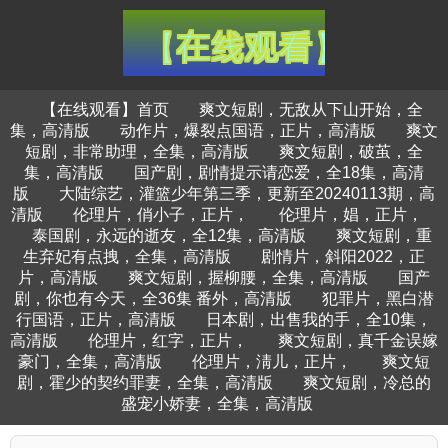
【在线观看】首页
爽文短剧，无敌从下山开始，全
集，高清版
动作片，爆裂点国语，正片，高清版
爽文
短剧，非常助理，全集，高清版
爽文短剧，破茧，全
集，高清版
国产剧，剧情提示请恋爱，全18集，高清
版
大陆综艺，灌篮少年第三季，更新至20240113期，高
清版
伦理片，俏小子，正片，
伦理片，娼，正片，
泰国剧，永远的逝友，全12集，高清版
爽文短剧，重
生弃妃有点拽，全集，高清版
剧情片，斜阳2022，正
片，高清版
爽文短剧，握柳腰，全集，高清版
国产
剧，你也有今天，全36集 番外，高清版
犯罪片，黑白潜
行国语，正片，高清版
日本剧，出售我的手，全10集，
高清版
伦理片，红字，正片，
爽文短剧，真千金误嫁
豪门，全集，高清版
伦理片，淸儿，正片，
爽文短
剧，霍少的契约罪妻，全集，高清版
爽文短剧，冷总的
盛宠小娇妻，全集，高清版