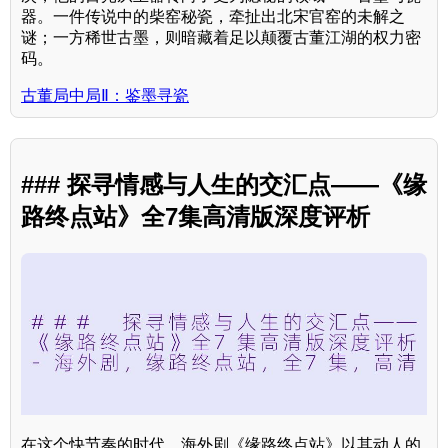
器。一件传说中的柴窑秘瓷，牵扯出北宋官窑的未解之
谜；一方稀世古墨，则暗藏着足以颠覆古董江湖的权力密
码。
古董局中局Ⅱ：鉴墨寻瓷
### 探寻情感与人生的交汇点——《缘
路终点站》全7集高清版深度评析
在这个快节奏的时代，海外剧《缘路终点站》以其动人的