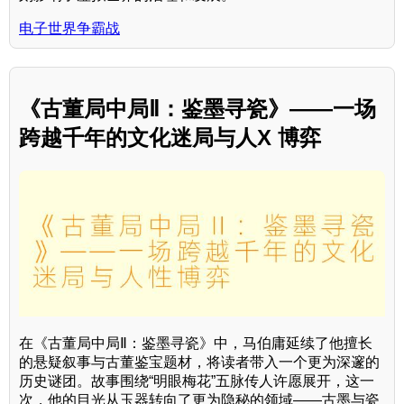
电子世界争霸战
《古董局中局Ⅱ：鉴墨寻瓷》——一场
跨越千年的文化迷局与人X 博弈
在《古董局中局Ⅱ：鉴墨寻瓷》中，马伯庸延续了他擅长
的悬疑叙事与古董鉴宝题材，将读者带入一个更为深邃的
历史谜团。故事围绕“明眼梅花”五脉传人许愿展开，这一
次，他的目光从玉器转向了更为隐秘的领域——古墨与瓷