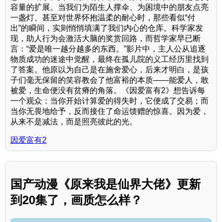
容量的扩展。当我们为陌生人撑伞、为困境中的朋友点亮
一盏灯、甚至对世界怀抱温柔的耐心时，那些看似“付
出”的瞬间，实则悄悄填满了我们内心的仓库。科学家发
现，助人行为会激活大脑的奖赏回路，而哲学家早已断
言：“爱是唯一越分越多的东西。”影片中，主人公从追逐
物质成功的迷途中觉醒，最终在孤儿院的义工经历里找到
了答案。他原以为自己是在施舍爱心，后来才明白，是孩
子们毫无保留的笑容教会了他富裕的本质——能爱人，敢
被爱，生命便没有贫瘠的角落。《因爱富有2》想告诉每
一个观众：当你开始计算爱的得失时，它便成了交易；而
当你无畏地给予，反而接住了命运馈赠的惊喜。因为爱，
从来不是减法，而是照亮彼此的光。
因爱富有2
国产动漫《原来我是仙界大佬》更新
到20集了，画质怎么样？