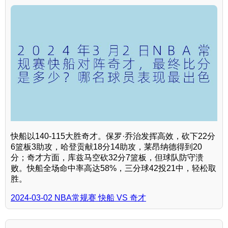
快船以140-115大胜奇才。保罗·乔治发挥高效，砍下22分
6篮板3助攻，哈登贡献18分14助攻，莱昂纳德得到20
分；奇才方面，库兹马空砍32分7篮板，但球队防守溃
败。快船全场命中率高达58%，三分球42投21中，轻松取
胜。
2024-03-02 NBA常规赛 快船 VS 奇才