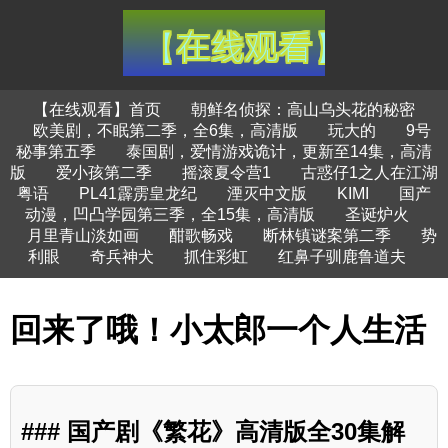
【在线观看】首页
朝鲜名侦探：高山乌头花的秘密
欧美剧，不眠第二季，全6集，高清版
玩大的
9号
秘事第五季
泰国剧，爱情游戏诡计，更新至14集，高清
版
爱小孩第二季
摇滚夏令营1
古惑仔1之人在江湖
粤语
PL41霹雳皇龙纪
湮灭中文版
KIMI
国产
动漫，凹凸学园第三季，全15集，高清版
圣诞炉火
月里青山淡如画
酣歌畅戏
断林镇谜案第二季
势
利眼
奇兵神犬
抓住彩虹
红鼻子驯鹿鲁道夫
回来了哦！小太郎一个人生活
### 国产剧《繁花》高清版全30集解