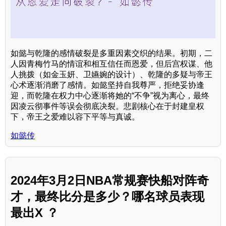
如懿与乾隆的感情破裂是多重因素交织的结果。初期，二
人因青梅竹马的情谊和相互信任而恩爱，但后宫权谋、他
人挑拨（如金玉妍、卫嬿婉的设计）、乾隆的多疑与帝王
心术逐渐消磨了感情。如懿坚持自我尊严，拒绝妥协逢
迎，而乾隆在权力中心逐渐将她的“不争”视为离心，最终
因凌云彻事件等误会彻底决裂。悲剧核心在于封建皇权
下，帝王之爱难以容下平等与真诚。
如懿传
2024年3月2日NBA常规赛快船对阵奇
才，最终比分是多少？哪名球员表现
最出X ？