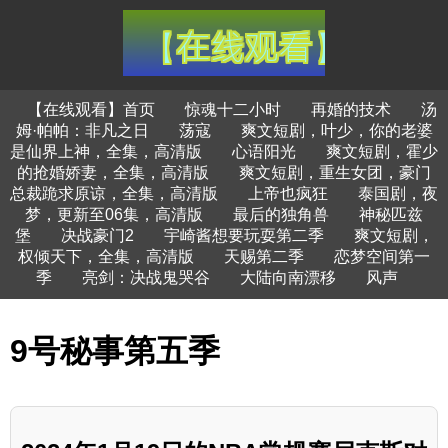
【在线观看】首页
惊魂十二小时
再婚的技术
汤
姆·帕帕：非凡之日
荡寇
爽文短剧，叶少，你的老婆
是仙界上神，全集，高清版
心语阳光
爽文短剧，霍少
的抢婚娇妻，全集，高清版
爽文短剧，重生女团，豪门
总裁跪求原谅，全集，高清版
上帝也疯狂
泰国剧，夜
梦，更新至06集，高清版
最后的独角兽
神秘匹兹
堡
决战豪门2
宇崎酱想要玩耍第二季
爽文短剧，
权倾天下，全集，高清版
天赐第二季
恋梦空间第一
季
亮剑：决战鬼哭谷
大陆向南漂移
风声
9号秘事第五季