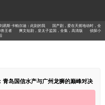
刘易斯·卡帕尔迪：此刻的我
国产剧，爱在天摇地动时，全
御兽王者
爽文短剧，皇太子监国，全集，高清版
偵探小
后
焦：青岛国信水产与广州龙狮的巅峰对决