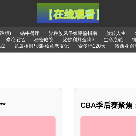
话版)
蜗牛餐厅
异种族风俗娘评鉴指南
旋转人生
滹沱记忆
秘密庭院
比佛利拜金狗3
生命之轮
后2
龙属相俱乐部-顽童老友记
索多玛120天
露西亚别
*
CBA季后赛聚