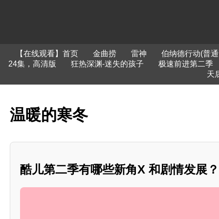
【在线观看】首页
金曲捞
雷神
伯纳德行动(普通
24集，高清版
狂热深渊-迷失的孩子
极速前进第二季
天
温暖的寒冬
酷儿第二季有哪些新角X 和剧情发展？*