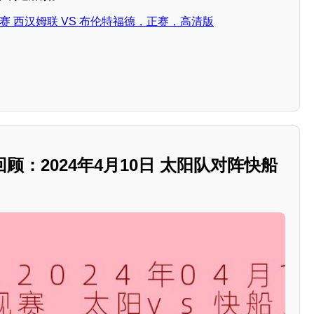
英超联赛 西汉姆联 VS 布伦特福德，正赛，高清版
赛回顾：2024年4月10日 太阳队对阵快船