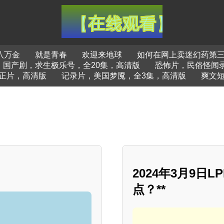
八万金
就是青春
欢迎来地球
如何在网上卖迷幻药第
国产剧，求生极乐号，全20集，高清版
恐怖片，民俗怪闻
正片，高清版
记录片，美国梦魇，全3集，高清版
爽文
2024年3月9日
点？**