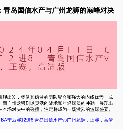
焦：青岛国信水产与广州龙狮的巅峰对决
表现出X ，凭借其稳健的团队配合和强大的内线优势，成
。而广州龙狮则以灵活的战术和年轻球员的冲劲，展现出
在本场对决中的碰撞，注定将成为一场激烈的篮球盛宴。
日 CBA季后赛12进8 青岛国信水产vs广州龙狮，正赛，高清