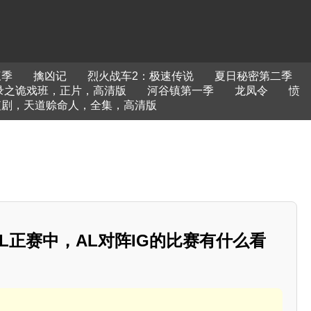
三季
擒凶记
烈火战车2：极速传说
夏日秘密第二季
录之诡戏班，正片，高清版
河谷镇第一季
龙凤令
愤
短剧，天道赊命人，全集，高清版
LPL正赛中，AL对阵IG的比赛有什么看