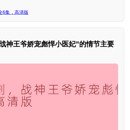
全6集，高清版
，战神王爷娇宠彪悍小医妃”的情节主要