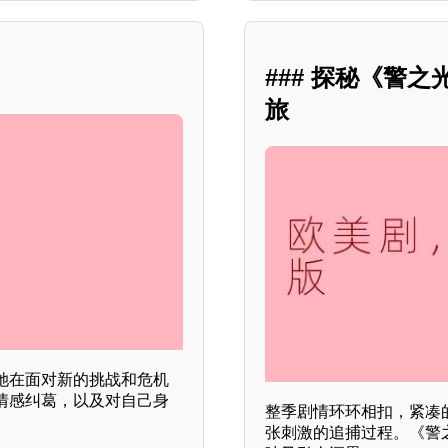
### 探秘《警
旅
她在面对新的挑战和危机
情感纠葛，以及对自己身
整季剧情环环相扣，紧凑
张刺激的追捕过程。《警