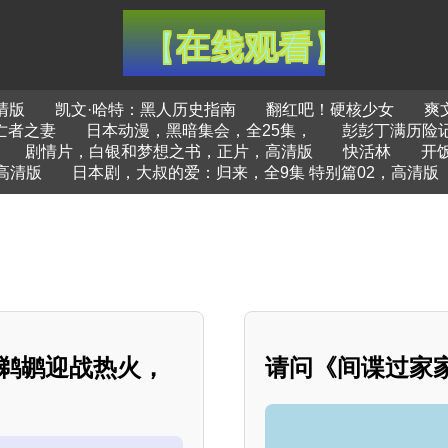
清版
凯文·哈特：黑人历史指南
翻红吧！硬核少女
爽
亡者之妻
日本动漫，黑暗集会，全25集，
彭彭丁满历险
剧情片，白银和梦想之书，正片，高清版
快活林
开
高清版
日本剧，大叔的爱：归来，全9集 特别篇02，高清版
顾：鹈鹕迎战热火，
请问《间谍过家