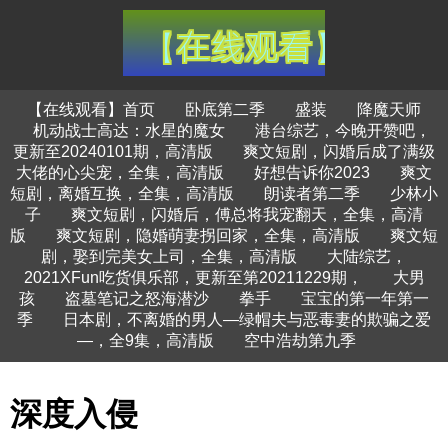
【在线观看】首页
卧底第二季
盛装
降魔天师
机动战士高达：水星的魔女
港台综艺，今晚开赞吧，
更新至20240101期，高清版
爽文短剧，闪婚后成了满级
大佬的心尖宠，全集，高清版
好想告诉你2023
爽文
短剧，离婚互换，全集，高清版
朗读者第二季
少林小
子
爽文短剧，闪婚后，傅总将我宠翻天，全集，高清
版
爽文短剧，隐婚萌妻拐回家，全集，高清版
爽文短
剧，娶到完美女上司，全集，高清版
大陆综艺，
2021XFun吃货俱乐部，更新至第20211229期，
大男
孩
盗墓笔记之怒海潜沙
拳手
宝宝的第一年第一
季
日本剧，不离婚的男人―绿帽夫与恶毒妻的欺骗之爱
―，全9集，高清版
空中浩劫第九季
深度入侵