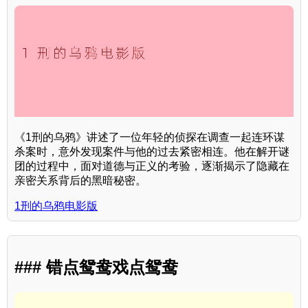
《1刑的乌鸦》讲述了一位年轻的侦探在调查一起连环谋
杀案时，意外发现案件与他的过去紧密相连。他在解开谜
团的过程中，面对道德与正义的考验，逐渐揭示了隐藏在
亲密关系背后的黑暗秘密。
1刑的乌鸦电影版
### 错点鸳鸯戏点鸳鸯