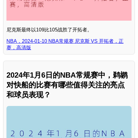
尼克斯最终以109比105战胜了开拓者。
NBA，2024-01-10 NBA常规赛 尼克斯 VS 开拓者，正
赛，高清版
2024年1月6日的NBA常规赛中，鹈鹕
对快船的比赛有哪些值得关注的亮点
和球员表现？