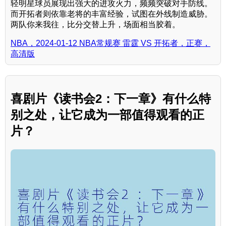
轻明星球员展现出强大的进攻火力，频频突破对手防线。
而开拓者则依靠老将的丰富经验，试图在外线制造威胁。
两队你来我往，比分交替上升，场面相当胶着。
NBA，2024-01-12 NBA常规赛 雷霆 VS 开拓者，正赛，
高清版
喜剧片《读书会2：下一章》有什么特
别之处，让它成为一部值得观看的正
片？