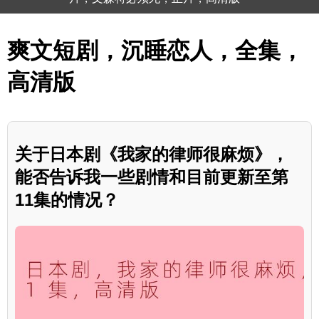
爽文短剧，沉睡恋人，全集，
高清版
关于日本剧《我家的律师很麻烦》，
能否告诉我一些剧情和目前更新至第
11集的情况？