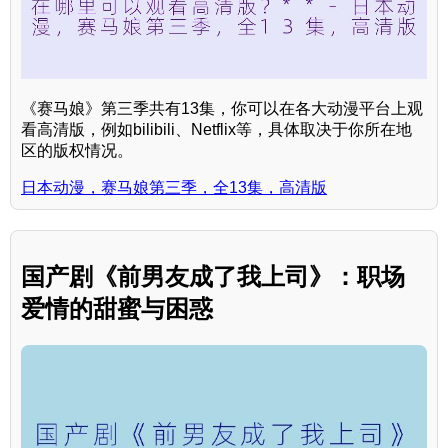
《赛马娘》第三季共有13集，你可以在各大动漫平台上观
看高清版，例如bilibili、Netflix等，具体取决于你所在地
区的版权情况。
日本动漫，赛马娘第三季，全13集，高清版
国产剧《前男友成了我上司》：职场
爱情的甜蜜与困惑