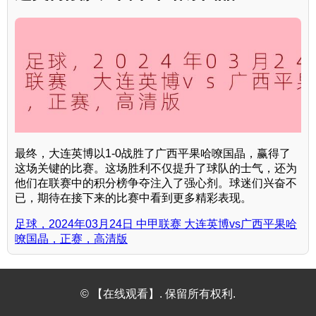
最终，大连英博以1-0战胜了广西平果哈嘹国晶，赢得了
这场关键的比赛。这场胜利不仅提升了球队的士气，还为
他们在联赛中的积分榜争夺注入了强心剂。球迷们兴奋不
已，期待在接下来的比赛中看到更多精彩表现。
足球，2024年03月24日 中甲联赛 大连英博vs广西平果哈
嘹国晶，正赛，高清版
© 【在线观看】. 保留所有权利.