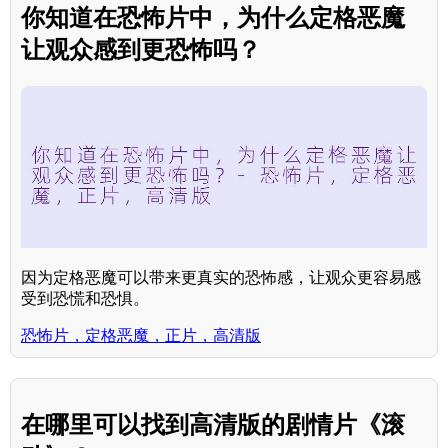
你知道在恐怖片中，为什么定格恶魔
让观众感到更恐怖吗？
因为定格恶魔可以带来更真实的恐怖感，让观众更容易感
受到恐慌和恐惧。
恐怖片，定格恶魔，正片，高清版
在哪里可以找到高清版的剧情片《滚