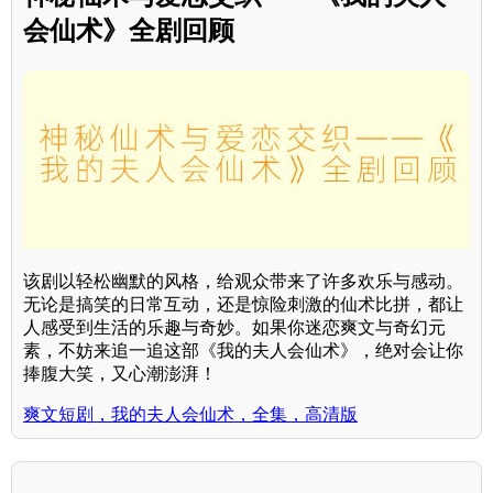
会仙术》全剧回顾
该剧以轻松幽默的风格，给观众带来了许多欢乐与感动。
无论是搞笑的日常互动，还是惊险刺激的仙术比拼，都让
人感受到生活的乐趣与奇妙。如果你迷恋爽文与奇幻元
素，不妨来追一追这部《我的夫人会仙术》，绝对会让你
捧腹大笑，又心潮澎湃！
爽文短剧，我的夫人会仙术，全集，高清版