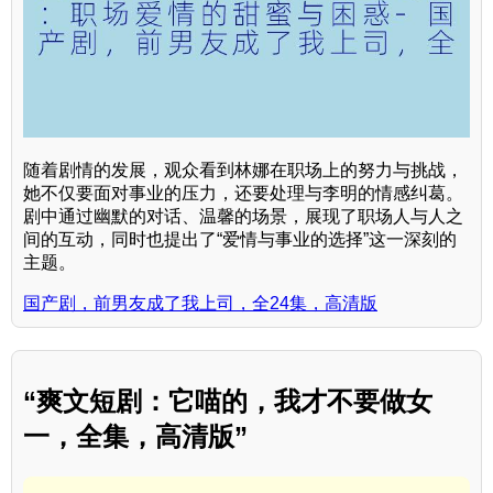
随着剧情的发展，观众看到林娜在职场上的努力与挑战，
她不仅要面对事业的压力，还要处理与李明的情感纠葛。
剧中通过幽默的对话、温馨的场景，展现了职场人与人之
间的互动，同时也提出了“爱情与事业的选择”这一深刻的
主题。
国产剧，前男友成了我上司，全24集，高清版
“爽文短剧：它喵的，我才不要做女
一，全集，高清版”