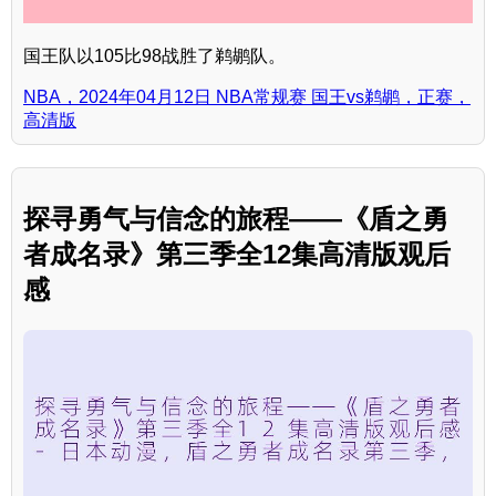
国王队以105比98战胜了鹈鹕队。
NBA，2024年04月12日 NBA常规赛 国王vs鹈鹕，正赛，
高清版
探寻勇气与信念的旅程——《盾之勇
者成名录》第三季全12集高清版观后
感