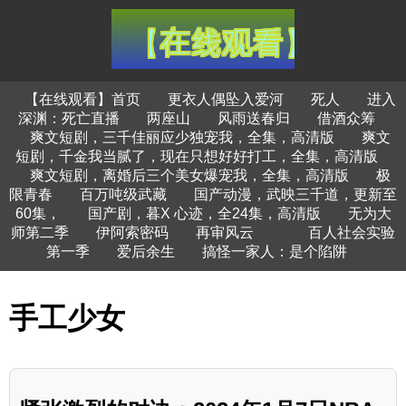
【在线观看】首页
更衣人偶坠入爱河
死人
进入
深渊：死亡直播
两座山
风雨送春归
借酒众筹
爽文短剧，三千佳丽应少独宠我，全集，高清版
爽文
短剧，千金我当腻了，现在只想好好打工，全集，高清版
爽文短剧，离婚后三个美女爆宠我，全集，高清版
极
限青春
百万吨级武藏
国产动漫，武映三千道，更新至
60集，
国产剧，暮X 心迹，全24集，高清版
无为大
师第二季
伊阿索密码
再审风云
百人社会实验
第一季
爱后余生
搞怪一家人：是个陷阱
手工少女