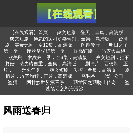
【在线观看】首页
爽文短剧，登天，全集，高清版
爽文短剧，傅总的实习娇妻驾到，全集，高清版
台湾
剧，美食无间，全12集，高清版
问题餐厅
明日之子
第一季
屌丝留学记第一季
蛇岛狂蟒
当家大掌柜
欧美剧，宿敌第二季，全8集，高清版
爽文短剧，拒不
复婚，渣夫请自重，全集，高清版
剧情片，西便制，正
片，
歼灭任务
爽文短剧，失控，全集，高清版
剧
情片，放下旅程，正片，高清版
乌鸦谷
代理公司
盗猎
阿甘妙世界第三季
萌学园之萌骑士传奇
盗
墓笔记之怒海潜沙
风雨送春归