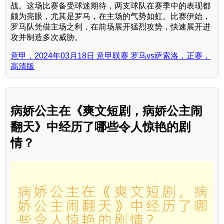
战。这场比赛备受球迷期待，两支球队在赛季中的表现都
颇为亮眼，尤其是罗马，在主场的气势如虹。比赛伊始，
罗马队凭借主场之利，在前场展开猛烈攻势，快速展开进
攻并制造多次威胁。
意甲，2024年03月18日 意甲联赛 罗马vs萨索洛，正赛，
高清版
病娇公主在《爽文短剧，病娇公主闹
翻天》中经历了哪些令人惊艳的剧
情？