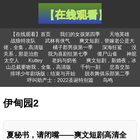
【在线观看】首页
我们的女孩第四季
天地英雄
战狼特攻队
武林有侠气
爽文短剧，替嫁老公是大
佬，全集，高清版
橘子郡男孩第一季
深海狂鲨
没
关系，那是治愈
我为喜剧狂第七季
僵尸山雀
神屁
太空人
Kuttey
老妈与奶爸
爽文短剧，新婚夜，冰
山总裁要吻我，全集，高清版
千钧一刻
悲喜交加
排球少年剧场版：结束与开始
脱衣舞俱乐部第二季
呼叫助产士：2022圣诞特别篇
鸟鸣
伊甸园2
夏秘书，请闭嘴——爽文短剧高清全