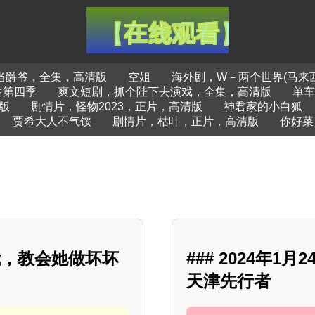
当爵爷，全集，高清版
空姐
海外剧，W－两个世界(马来
生第四季
爽文短剧，抓个陛下去演戏，全集，高清版
单车
版
剧情片，怪物2023，正片，高清版
神君家的小白狐
贾希大人不气馁
剧情片，枯叶，正片，高清版
你好菜
我，教会她做坏坏
### 2024年
天津先行者