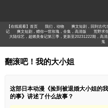
【在线观看】首页
我们，动物
爽文短剧，回到古代
记
爽文短剧，赠你一世玫瑰，全集，高清版
荒野求
大陆综艺，超燃美食记第三季，更新至20231222期，高清
鬼
翻滚吧！我的大小姐
这部日本动漫《捡到被退婚大小姐的
的事》讲述了什么故事？