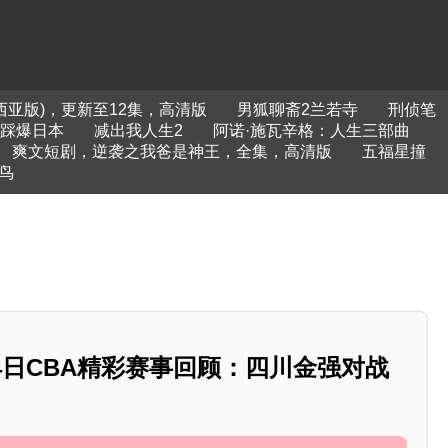
西亚版)，更新至12集，高清版
男狐聊斋2兰若寺
刑侦笔
踩爆日本
减出我人生2
阿诺·施瓦辛格：人生三部曲
爽文短剧，逆袭之我爸是神王，全集，高清版
五福星撞
鸟
1月24日CBA精彩赛事回顾：四川金强对战