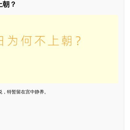
上朝？
不悦，特暂留在宫中静养。