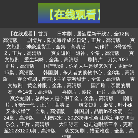
【在线观看】首页
日本剧，居酒屋新干线2，全12集，
高清版
剧情片，阳光海岸成长日记，正片，高清版
爽
文短剧，神豪送货工，全集，高清版
动作片，8号警报
2，正片，高清版
爽文短剧，隐神，全集，高清版
爽
文短剧，重生妈咪，全集，高清版
剧情片，刀尖2023，
正片，高清版
国产动漫，你的人生是我来迟了，更新至
16集，高清版
韩国剧，杀人者的购物中心，全8集，高清
版
爽文短剧，南宫少主的美飒甜妻，全集，高清版
爽
文短剧，黄金神眼，全集，高清版
国产剧，亲爱的朋
友，全14集，高清版
喜剧片，波纹，正片，高清版
爽文短剧，总裁夫人是个假千金，全集，高清版
剧情
片，卵舱一代，正片，高清版
爽文短剧，枭爷，叶小姐
又来求婚了，全集，高清版
韩国剧，品牌in圣水洞，全
24集，高清版
大陆综艺，2023跨年晚会-山东新年交响音
乐会，正片，高清版
大陆综艺，边走边唱第三季，更新
至20231209期，高清版
爽文短剧，错爱难逃，全集，高
清版