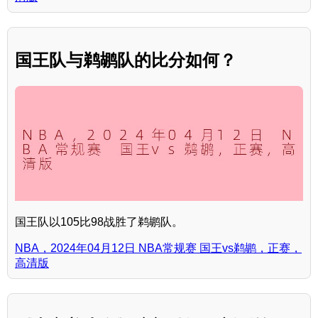
国王队与鹈鹕队的比分如何？
国王队以105比98战胜了鹈鹕队。
NBA，2024年04月12日 NBA常规赛 国王vs鹈鹕，正赛，
高清版