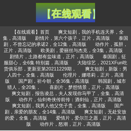
【在线观看】首页
爽文短剧，我的手机连天界，全
集，高清版
剧情片，第六个孩子，正片，高清版
泰国
剧，不曾忘记的承诺2，全12集，高清版
动作片，孤胆，
正片，高清版
欧美剧，爱丽丝与杰克，全3集，高清版
剧情片，土路都有盐味道，正片，高清版
泰国剧，征
服甜心，全6集 特别篇，高清版
大陆综艺，2021XFun吃
货俱乐部，更新至第20211229期，
爽文短剧，新版：男
人四十，全集，高清版
伦理片，娜塔莉，正片，高清
版
国产剧，祈今朝，全36集，高清版
韩国剧，城市
猎人，全20集，
喜剧片，梦想情景，正片，高清版
爽文短剧，报告凌总，夫人发现你马甲了，全集，高清
版
动作片，仙剑奇侠传前传：酒剑仙，正片，高清版
爽文短剧，我男人他父凭子贵，全集，高清版
国产
剧，亲爱的朋友，全14集，高清版
爽文短剧，无处安放
的爱，全集，高清版
爱情片，爱尔兰之愿，正片，高清
版
动作片，怒潮，正片，高清版