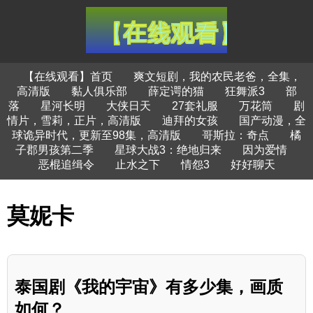
【在线观看】首页
爽文短剧，我的农民老爸，全集，
高清版
黏人俱乐部
薛定谔的猫
狂舞派3
部
落
星河长明
大侠日天
27套礼服
万花筒
剧
情片，雪莉，正片，高清版
迪拜的女孩
国产动漫，全
球诡异时代，更新至98集，高清版
哥斯拉：奇点
橘
子郡男孩第二季
星球大战3：绝地归来
因为爱情
恶棍追缉令
止水之下
情怨3
好好聊天
莫妮卡
泰国剧《我的宇宙》有多少集，画质
如何？