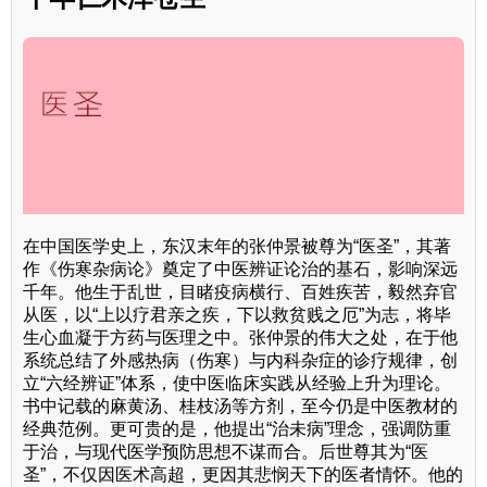
在中国医学史上，东汉末年的张仲景被尊为“医圣”，其著
作《伤寒杂病论》奠定了中医辨证论治的基石，影响深远
千年。他生于乱世，目睹疫病横行、百姓疾苦，毅然弃官
从医，以“上以疗君亲之疾，下以救贫贱之厄”为志，将毕
生心血凝于方药与医理之中。张仲景的伟大之处，在于他
系统总结了外感热病（伤寒）与内科杂症的诊疗规律，创
立“六经辨证”体系，使中医临床实践从经验上升为理论。
书中记载的麻黄汤、桂枝汤等方剂，至今仍是中医教材的
经典范例。更可贵的是，他提出“治未病”理念，强调防重
于治，与现代医学预防思想不谋而合。后世尊其为“医
圣”，不仅因医术高超，更因其悲悯天下的医者情怀。他的