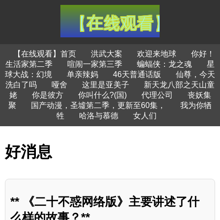
【在线观看】首页
洪武大案
欢迎来地球
你好！
生活家第二季
喧闹一家第三季
蝙蝠侠：龙之魂
星
球大战：幻境
单亲辣妈
46天普通话版
仙尊，今天
洗白了吗
哑舍
这里是亚美子
新天龙八部之天山童
姥
你是彼方
你叫什么?(国)
代理公司
丧妖集
聚
国产动漫，圣墟第二季，更新至60集，
我为你牺
牲
哈洛与慕德
女人们
好消息
** 《二十不惑网络版》主要讲述了什
么样的故事？**