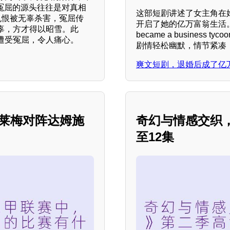
冤屈的源头往往是对真相
这部短剧讲述了女主角在
仇恨被无辜杀害，冤屈传
开启了她的亿万富翁生活
辜，方才得以昭雪。此
became a busine
遭受冤屈，令人痛心。
剧情轻松幽默，情节紧凑
爽文短剧，退婚后成了亿
不莱梅对阵达姆施
奇幻与情感交织，
至12集