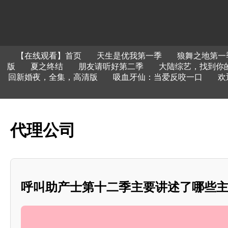
【在线观看】首页
天生是优我第一季
狼舞之地第一
版
夏之终结
朋友请听好第二季
大陆综艺，找到你
回新婚夜，全集，高清版
吸血牙仙：当爱反咬一口
欢
代理公司
呼叫助产士第十二季主要讲述了哪些主