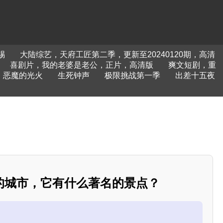
赐
大陆综艺，天府工匠第二季，更新至20240120期，高清
喜剧片，我的老婆是老公，正片，高清版
爽文短剧，重
恶魔的光火
生死钟声
极限挑战第一季
出差十五夜
的城市，它有什么著名的景点？