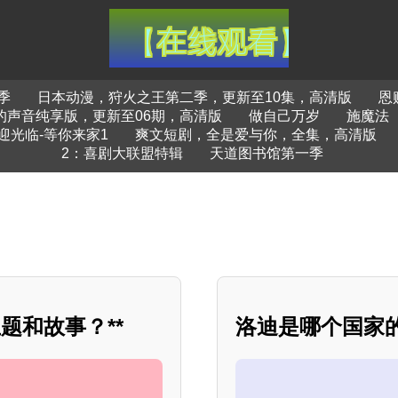
季
日本动漫，狩火之王第二季，更新至10集，高清版
恩
的声音纯享版，更新至06期，高清版
做自己万岁
施魔法
迎光临-等你来家1
爽文短剧，全是爱与你，全集，高清版
2：喜剧大联盟特辑
天道图书馆第一季
题和故事？**
洛迪是哪个国家