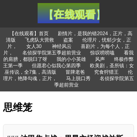
【在线观看】首页
剧情片，是我的错2024，正片，高
清版
飞虎队大营救
盗案
伦理片，忧郁少女，正
片，
女人30
神经风云
喜剧片，为每个人，正
片，
名侦探学院第五季超前营业
惊叹唠唠嗑
看我
的肩膀，都脱臼了呀
我的小小英雄
风声
终极作弊
王第一季
但愿君心似我心第四季
欧美剧，圣所镇：女
巫传说，全7集，高清版
冒牌老爸
究食狩猎王
伦
理片，艳降勾魂，正片，
马上脱口秀
名侦探学院第五
季超前营业
思维笼