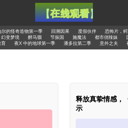
内尔的怪奇造物第一季
回溯因果
度假伙伴
恐怖片，鳄
幻变梦境
醉马骝
节振国
施魔法
都市俏辣妹
教育
夜X 中的地球第一季
潘多拉第二季
意外之夫
释放真挚情感，《
示