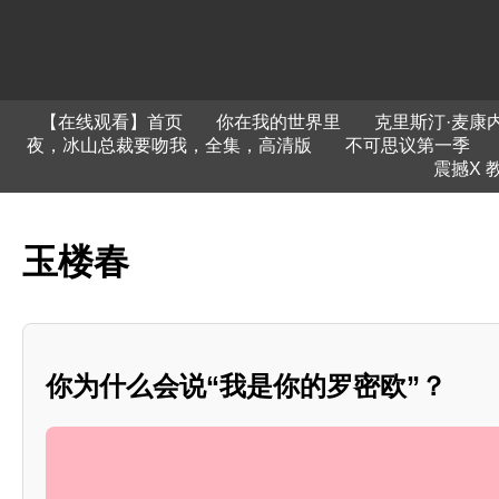
【在线观看】首页
你在我的世界里
克里斯汀·麦康
夜，冰山总裁要吻我，全集，高清版
不可思议第一季
震撼X 
玉楼春
你为什么会说“我是你的罗密欧”？