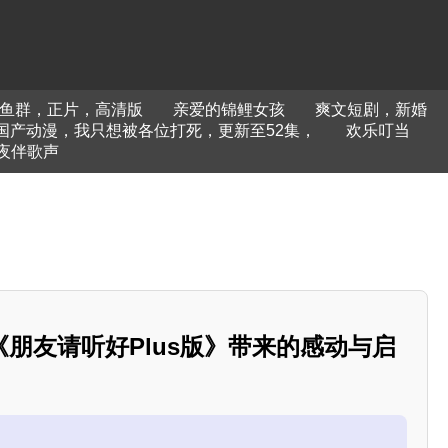
鱼群，正片，高清版
亲爱的锦鲤女孩
爽文短剧，新婚
国产动漫，我只想被各位打死，更新至52集，
欢乐叮当
夜伴歌声
朋友请听好Plus版》带来的感动与启