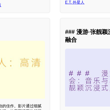
E.T. 外星人
版
### 漫游·张
融合
动的佳作。影片通过细腻