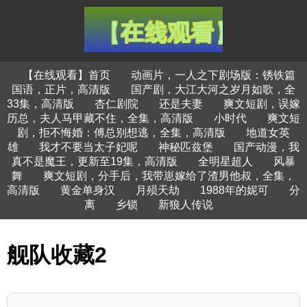
【在线观看】首页
动画片，一人之下剧场版：锈铁篇
国语，正片，高清版
国产剧，大江大河之岁月如歌，全
33集，高清版
杏仁剧院
还是夫妻
爽文短剧，误嫁
历总，夫人马甲藏不住，全集，高清版
小时代
爽文短
剧，拒不悔婚：傅总别想逃，全集，高清版
地道女英
雄
我才不要当太子妃呢
神秘匹兹堡
国产动漫，我
真不是魔王，更新至19集，高清版
全明星超人
风暴
舞
爽文短剧，分手后，我带崽嫁给了渣男他叔，全集，
高清版
黄金单身汉
月殒天劫
1988年的妮可
分
离
乡锁
新狼人传说
舰队收藏2