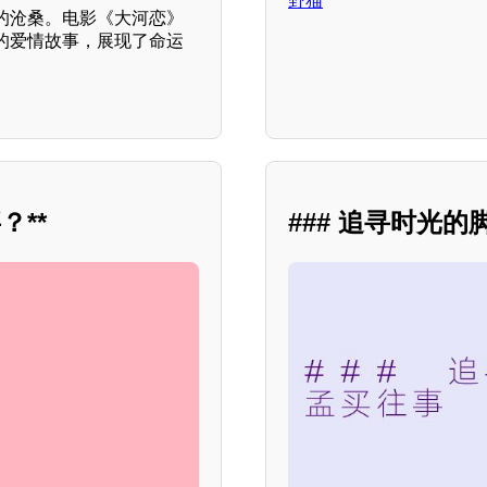
野猫
的沧桑。电影《大河恋》
的爱情故事，展现了命运
**
### 追寻时光