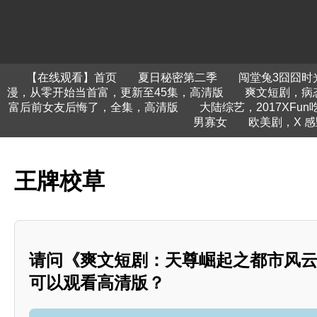
【在线观看】首页
夏日秘密第二季
闯堂兔3囧囧时
漫，从零开始当首富，更新至45集，高清版
爽文短剧，病
富后前女友后悔了，全集，高清版
大陆综艺，2017XFun
男寡女
欧美剧，X 感
王牌校草
请问《爽文短剧：天尊崛起之都市风
可以观看高清版？