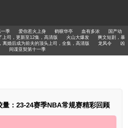
第一季
爱你惹火上身
鹤唳华亭
血有多浓
国产动
了上司，更新至12集，高清版
火山大爆发
爽文短剧，暴
，离婚后成为前夫的顶头上司，全集，高清版
龙凤令
凶
，
间谍亚契第十一季
量：23-24赛季NBA常规赛精彩回顾