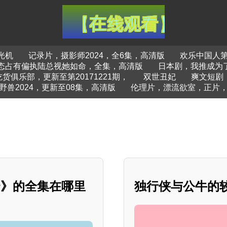
光机
记录片，摄影师2024，全6集，高清版
欢乐中国人
态占有偏执陆总视她如命，全集，高清版
日本剧，我推成为
吃货俱乐部，更新至第20171221期，
双世丑妃
爽文短剧
野兽2024，更新至08集，高清版
伦理片，漂流欲室，正片
云》的全集在哪里
独行侠与公牛的较