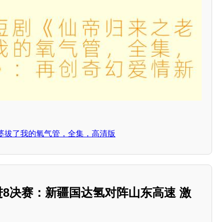
婆拔了我的氧气管，全集，高清版
 12进8决赛：新疆国达氢对阵山东高速 激