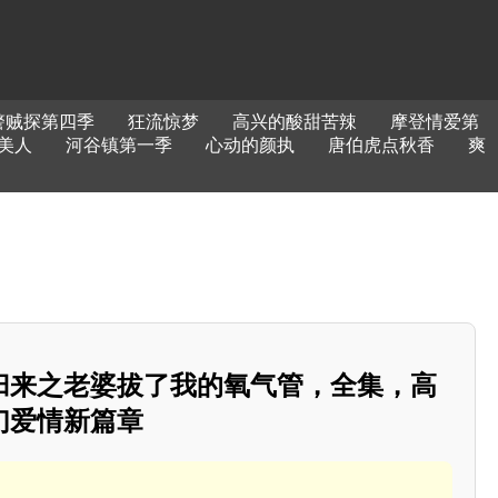
警贼探第四季
狂流惊梦
高兴的酸甜苦辣
摩登情爱第
美人
河谷镇第一季
心动的颜执
唐伯虎点秋香
爽
归来之老婆拔了我的氧气管，全集，高
幻爱情新篇章