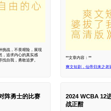
种挑战，不畏艰险，展现
然，追求内心的真实感
**文章内容：**
寻找自我，勇敢追梦。
爽文短剧，仙帝归来之老
鹿对阵勇士的比赛
2024 WCBA
战正酣