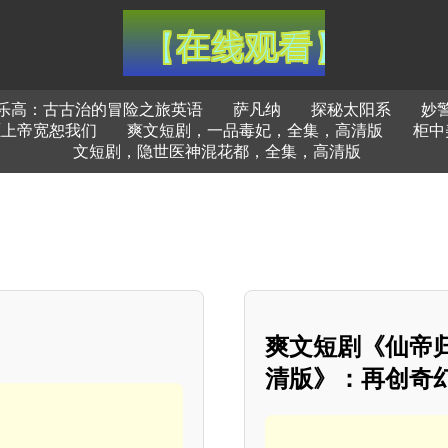
乐高：古古治的冒险之旅英语
萨凡纳
探秘太阳系
妙
愿上帝宽恕我们
爽文短剧，一品毒妃，全集，高清版
柜中
文短剧，隐世医神混花都，全集，高清版
爽文短剧《仙帝
清版》：再创奇