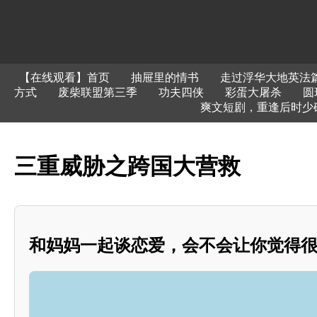
【在线观看】首页
抽屉里的情书
走过浮华大地英法
方式
废柴联盟第三季
功夫四侠
彩蛋大屠杀
圆
爽文短剧，重逢后时少
三重威胁之跨国大营救
和妈妈一起谈恋爱，会不会让你觉得很尴