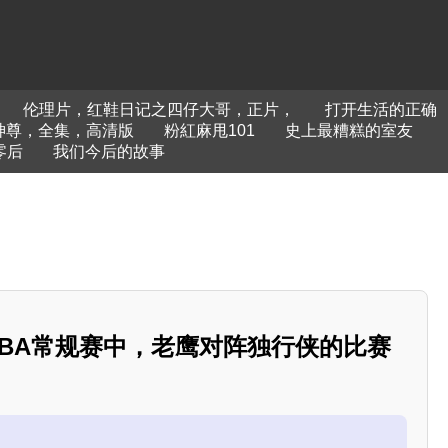
伦理片，红鞋日记之四仔大哥，正片，
打开生活的正确
神尊，全集，高清版
粉紅麻甩101
史上最糟糕的室友
零后
我们今后的故事
7日NBA常规赛中，老鹰对阵独行侠的比赛