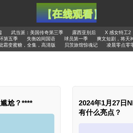
篇
武当派：美国传奇第三季
露西亚别后
X 感女特工2
环第五季
失衡凶间国语
球员第一季
爽文短剧，将天
砒霜变蜜糖，全集，高清版
贝茨旅馆惊魂记
凌晨零点零
尬？****
2024年1月2
有什么亮点？