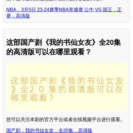
NBA，3月5日 23-24赛季NBA常规赛 公牛 VS 国王，正
赛，高清版
这部国产剧《我的书仙女友》全20集
的高清版可以在哪里观看？
您可以关注本剧的官方平台或者在线视频平台进行观看。
国产剧，我的书仙女友，全20集，高清版