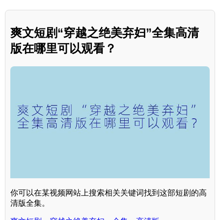
爽文短剧“穿越之绝美弃妇”全集高清
版在哪里可以观看？
你可以在某视频网站上搜索相关关键词找到这部短剧的高
清版全集。