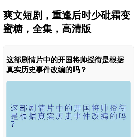
爽文短剧，重逢后时少砒霜变
蜜糖，全集，高清版
这部剧情片中的开国将帅授衔是根据
真实历史事件改编的吗？