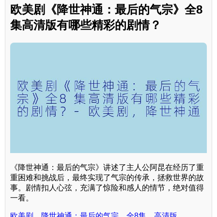
欧美剧《降世神通：最后的气宗》全8
集高清版有哪些精彩的剧情？
《降世神通：最后的气宗》讲述了主人公阿昆在经历了重
重困难和挑战后，最终实现了气宗的传承，拯救世界的故
事。剧情扣人心弦，充满了惊险和感人的情节，绝对值得
一看。
欧美剧，降世神通：最后的气宗，全8集，高清版