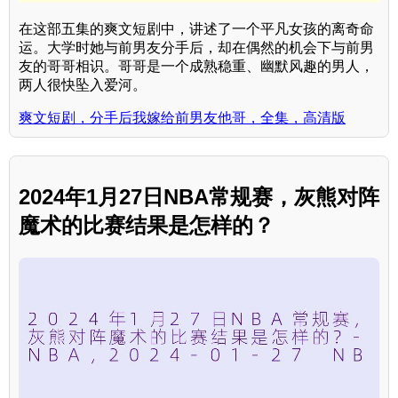
在这部五集的爽文短剧中，讲述了一个平凡女孩的离奇命
运。大学时她与前男友分手后，却在偶然的机会下与前男
友的哥哥相识。哥哥是一个成熟稳重、幽默风趣的男人，
两人很快坠入爱河。
爽文短剧，分手后我嫁给前男友他哥，全集，高清版
2024年1月27日NBA常规赛，灰熊对阵
魔术的比赛结果是怎样的？