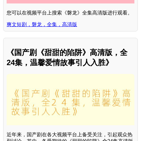
您可以在视频平台上搜索《磐龙》全集高清版进行观看。
爽文短剧，磐龙，全集，高清版
《国产剧《甜甜的陷阱》高清版，全
24集，温馨爱情故事引人入胜》
近年来，国产剧在各大视频平台上备受关注，引起观众热