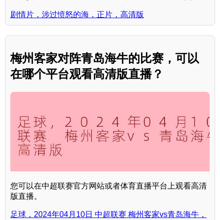
剧情片，涉过愤怒的海，正片，高清版
梅州客家对阵青岛海牛的比赛，可以
在哪个平台观看高清版直播？
您可以在中超联赛官方网站或者体育直播平台上观看高清
版直播。
足球，2024年04月10日 中超联赛 梅州客家vs青岛海牛，