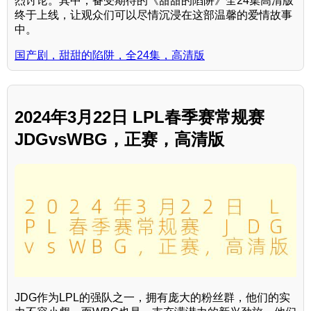
烈讨论。其中，备受期待的《甜甜的陷阱》全24集高清版
终于上线，让观众们可以尽情沉浸在这部温馨的爱情故事
中。
国产剧，甜甜的陷阱，全24集，高清版
2024年3月22日 LPL春季赛常规赛
JDGvsWBG，正赛，高清版
JDG作为LPL的强队之一，拥有庞大的粉丝群，他们的实