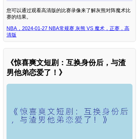
您可以通过观看高清版的比赛录像来了解灰熊对阵魔术比
赛的结果。
NBA，2024-01-27 NBA常规赛 灰熊 VS 魔术，正赛，高
清版
《惊喜爽文短剧：互换身份后，与渣
男他弟恋爱了！》