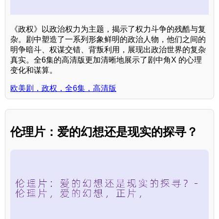
《政权》以政治权力为主题，揭示了权力斗争的残酷与复
杂。剧中塑造了一系列形象鲜明的政治人物，他们之间的
明争暗斗、权谋交错、背叛利用，展现出政治世界的复杂
真实。全6集的高清版更加清晰地展示了剧中角X 的心理
变化和谋算。
欧美剧，政权，全6集，高清版
伦理片：爱的幻想还是现实的探寻？