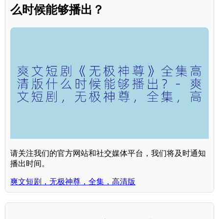
么时候能够播出？
请关注我们的官方网站和社交媒体平台，我们将及时通知
播出时间。
爽文短剧，无极神尊，全集，高清版