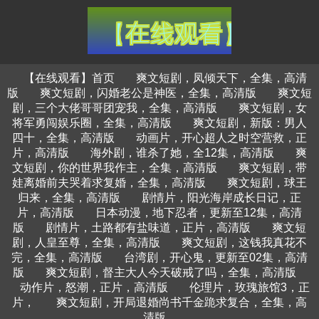
【在线观看】首页
爽文短剧，凤倾天下，全集，高清
版
爽文短剧，闪婚老公是神医，全集，高清版
爽文短
剧，三个大佬哥哥团宠我，全集，高清版
爽文短剧，女
将军勇闯娱乐圈，全集，高清版
爽文短剧，新版：男人
四十，全集，高清版
动画片，开心超人之时空营救，正
片，高清版
海外剧，谁杀了她，全12集，高清版
爽
文短剧，你的世界我作主，全集，高清版
爽文短剧，带
娃离婚前夫哭着求复婚，全集，高清版
爽文短剧，球王
归来，全集，高清版
剧情片，阳光海岸成长日记，正
片，高清版
日本动漫，地下忍者，更新至12集，高清
版
剧情片，土路都有盐味道，正片，高清版
爽文短
剧，人皇至尊，全集，高清版
爽文短剧，这钱我真花不
完，全集，高清版
台湾剧，开心鬼，更新至02集，高清
版
爽文短剧，督主大人今天破戒了吗，全集，高清版
动作片，怒潮，正片，高清版
伦理片，玫瑰旅馆3，正
片，
爽文短剧，开局退婚尚书千金跪求复合，全集，高
清版