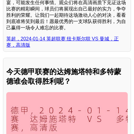
宴，可能发生任何事情。观众们将在高清画质下见证这场
比赛的精彩瞬间，球员们将展现出自己最好的实力，争夺
胜利的荣耀。让我们一起期待这场激动人心的对决，看看
到底谁将笑到最后！愿最优秀的一支球队获得胜利，为自
己赢得一场令人难忘的比赛。
英超，2024-01-14 英超联赛 纽卡斯尔联 VS 曼城，正
赛，高清版
今天德甲联赛的达姆施塔特和多特蒙
德谁会取得胜利呢？