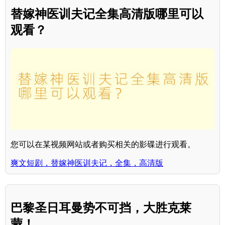
替嫁神医训夫记全集高清版哪里可以
观看？
您可以在某视频网站或者购买相关的影碟进行观看。
爽文短剧，替嫁神医训夫记，全集，高清版
巴黎圣日耳曼势不可挡，大胜克莱
蒙！