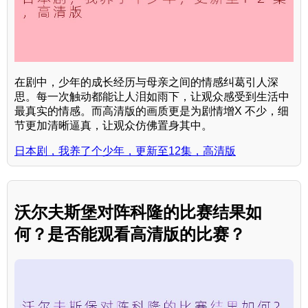
在剧中，少年的成长经历与母亲之间的情感纠葛引人深
思。每一次触动都能让人泪如雨下，让观众感受到生活中
最真实的情感。而高清版的画质更是为剧情增X 不少，细
节更加清晰逼真，让观众仿佛置身其中。
日本剧，我养了个少年，更新至12集，高清版
沃尔夫斯堡对阵科隆的比赛结果如
何？是否能观看高清版的比赛？