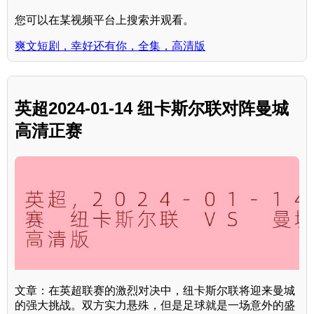
您可以在某视频平台上搜索并观看。
爽文短剧，幸好还有你，全集，高清版
英超2024-01-14 纽卡斯尔联对阵曼城
高清正赛
文章：在英超联赛的激烈对决中，纽卡斯尔联将迎来曼城
的强大挑战。双方实力悬殊，但是足球就是一场意外的盛