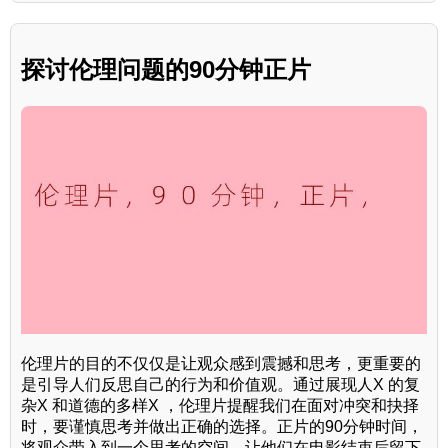
探讨伦理问题的90分钟正片
伦理片的目的不仅仅是让观众感到震撼和思考，更重要的
是引导人们反思自己的行为和价值观。通过展现人X 的复
杂X 和道德的多样X ，伦理片提醒我们在面对冲突和抉择
时，要谨慎思考并做出正确的选择。正片的90分钟时间，
将观众带入到一个思考的空间，让他们在电影结束后留下