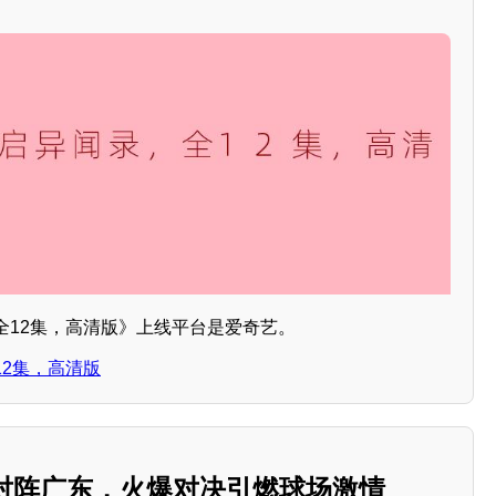
全12集，高清版》上线平台是爱奇艺。
2集，高清版
汽对阵广东，火爆对决引燃球场激情