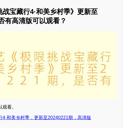
战宝藏行4·和美乡村季》更新至
，是否有高清版可以观看？
以观看。
·和美乡村季，更新至20240221期，高清版