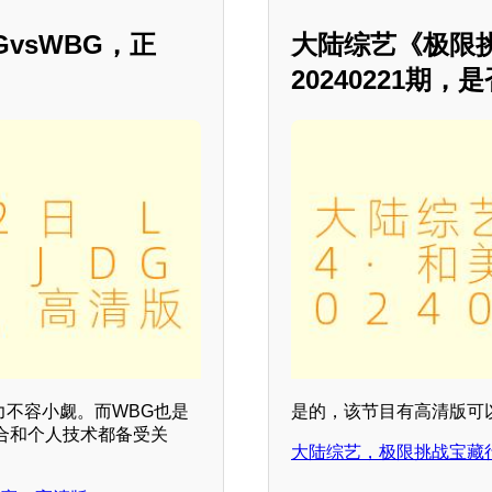
DGvsWBG，正
大陆综艺《极限挑
20240221期
力不容小觑。而WBG也是
是的，该节目有高清版可
合和个人技术都备受关
大陆综艺，极限挑战宝藏行4