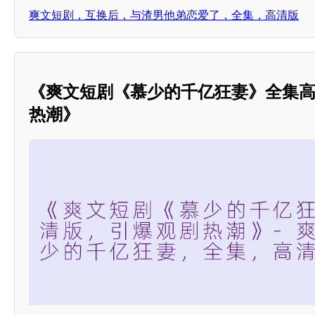
爽文短剧，互换后，与渣男他弟恋爱了，全集，高清版
《爽文短剧《慕少的千亿狂妻》全集
热潮》