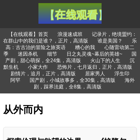
【在线观看】首页
浪漫速成班
记录片，绝境盟约：
在群山中的我们是谁？，正片，高清版
谁是美国？
乐
高：古古治的冒险之旅英语
糟心的我
心随雷动第二
季
迷因杀机
细节
日之丸灵魂~幕后的英雄~
国
产剧，甜心萌探，全24集，高清版
火山下的人生
沉
默生机
小家大作
恐怖片，七月返归，正片，高清版
剧情片，追月，正片，高清版
居家男人
浮生印
阿罕
国产剧，小城故事多，全30集，高清版
海外
剧，踩界法庭，全8集，高清版
从外而内