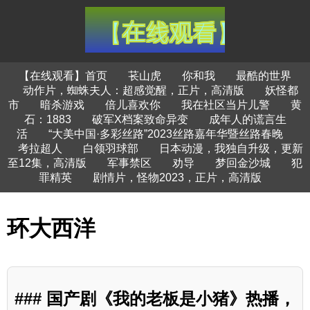
【在线观看】首页
苌山虎
你和我
最酷的世界
动作片，蜘蛛夫人：超感觉醒，正片，高清版
妖怪都
市
暗杀游戏
倍儿喜欢你
我在社区当片儿警
黄
石：1883
破军X档案致命异变
成年人的谎言生
活
“大美中国·多彩丝路”2023丝路嘉年华暨丝路春晚
考拉超人
白领羽球部
日本动漫，我独自升级，更新
至12集，高清版
军事禁区
劝导
梦回金沙城
犯
罪精英
剧情片，怪物2023，正片，高清版
环大西洋
### 国产剧《我的老板是小猪》热播，