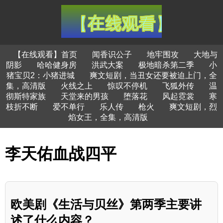
【在线观看】首页
闻香识公子
地牢围攻
大地与
阴影
哈哈健身房
洪武大案
极地暗杀第二季
小
猪宝贝2：小猪进城
爽文短剧，当丑女还要被迫上门，全
集，高清版
火线之上
惊叹不停机
飞狐外传
温
彻斯特家族
天堂来的男孩
堕落花
风起霓裳
寒
枝折不断
爱不单行
乐人传
枪火
爽文短剧，烈
焰女王，全集，高清版
李天佑血战四平
欧美剧《生活与贝丝》第两季主要讲
述了什么内容？