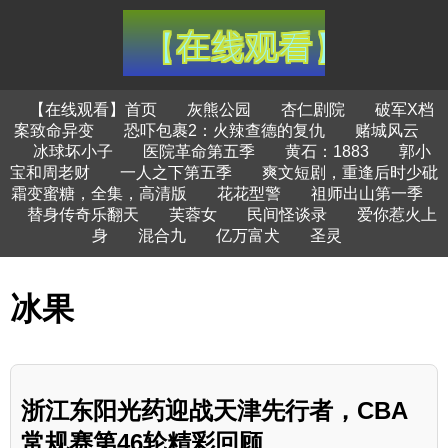
【在线观看】首页
灰熊公园
杏仁剧院
破军X档
案致命异变
恐吓包裹2：火辣查德的复仇
赌城风云
冰球坏小子
医院革命第五季
黄石：1883
郭小
宝和周老财
一人之下第五季
爽文短剧，重逢后时少砒
霜变蜜糖，全集，高清版
花花型警
祖师出山第一季
替身传奇乐翻天
芙蓉女
民间怪谈录
爱你惹火上
身
混合九
亿万富犬
圣灵
冰果
浙江东阳光药迎战天津先行者，CBA
常规赛第46轮精彩回顾